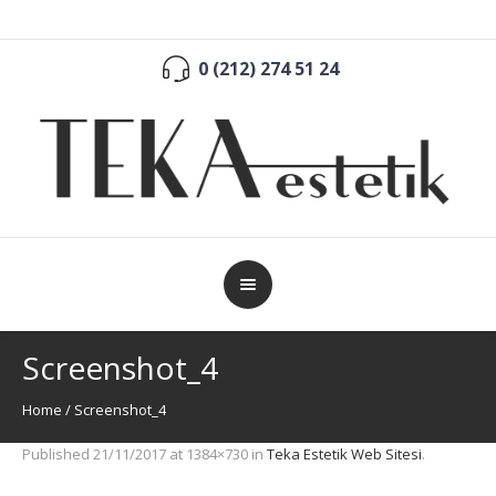
0 (212) 274 51 24
Screenshot_4
Home
/
Screenshot_4
Published
21/11/2017
at 1384×730 in
Teka Estetik Web Sitesi
.