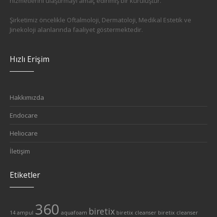
hizmetlerini ulaştırmayı amaç edinmiş bir kuruluştur.
Şirketimiz öncelikle Oftalmoloji, Dermatoloji, Medikal Estetik ve
Jinekoloji alanlarında faaliyet göstermektedir.
Hızlı Erişim
Hakkımızda
Endocare
Heliocare
İletişim
Etiketler
360
biretix
14 ampul
aquafoam
biretix cleanser
biretix cleanser