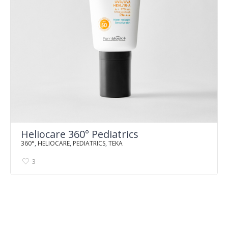
Heliocare 360° Pediatrics
360°
,
HELIOCARE
,
PEDIATRICS
,
TEKA
3