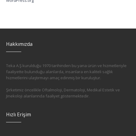
WordPress.org
Hakkımızda
Teka A.Ş kurulduğu 1970 tarihinden bu yana ürün ve hizmetleriyle
faaliyette bulunduğu alanlarda, insanlara en kaliteli sağlık
hizmetlerini ulaştırmayı amaç edinmiş bir kuruluştur.
Şirketimiz öncelikle Oftalmoloji, Dermatoloji, Medikal Estetik ve
Jinekoloji alanlarında faaliyet göstermektedir.
Hızlı Erişim