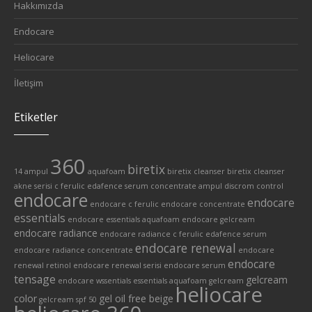
Hakkımızda
Endocare
Heliocare
İletişim
Etiketler
360
biretix
14 ampul
aquafoam
biretix cleanser
biretix cleanser
akne serisi
c ferulic edafence serum
concentrate ampul
discrom control
endocare
endocare
endocare c ferulic
endocare concentrate
essentials
endocare essentials aquafoam
endocare gelcream
endocare radiance
endocare radiance c ferulic edafence serum
endocare renewal
endocare radiance concentrate
endocare
endocare
renewal retinol
endocare renewal serisi
endocare serum
tensage
gelcream
endocare wssentials
essentials aquafoam
gelcream
heliocare
color
gel oil free beige
gelcream spf 50