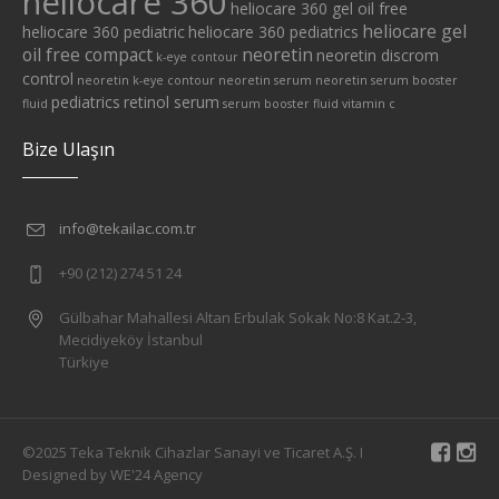
heliocare 360
heliocare 360 gel oil free
heliocare gel
heliocare 360 pediatric
heliocare 360 pediatrics
oil free compact
neoretin
neoretin discrom
k-eye contour
control
neoretin k-eye contour
neoretin serum
neoretin serum booster
pediatrics
retinol serum
fluid
serum booster fluid
vitamin c
Bize Ulaşın
info@tekailac.com.tr
+90 (212) 274 51 24
Gülbahar Mahallesi Altan Erbulak Sokak No:8 Kat.2-3,
Mecidiyeköy İstanbul
Türkiye
©2025 Teka Teknik Cihazlar Sanayi ve Ticaret A.Ş. I
Designed by WE'24 Agency