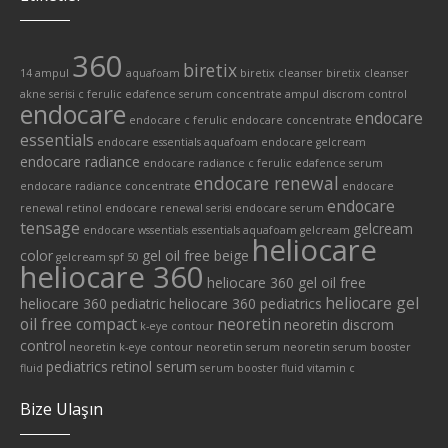
360
biretix
14 ampul
aquafoam
biretix cleanser
biretix cleanser
akne serisi
c ferulic edafence serum
concentrate ampul
discrom control
endocare
endocare
endocare c ferulic
endocare concentrate
essentials
endocare essentials aquafoam
endocare gelcream
endocare radiance
endocare radiance c ferulic edafence serum
endocare renewal
endocare radiance concentrate
endocare
endocare
renewal retinol
endocare renewal serisi
endocare serum
tensage
gelcream
endocare wssentials
essentials aquafoam
gelcream
heliocare
color
gel oil free beige
gelcream spf 50
heliocare 360
heliocare 360 gel oil free
heliocare gel
heliocare 360 pediatric
heliocare 360 pediatrics
oil free compact
neoretin
neoretin discrom
k-eye contour
control
neoretin k-eye contour
neoretin serum
neoretin serum booster
pediatrics
retinol serum
fluid
serum booster fluid
vitamin c
Bize Ulaşın