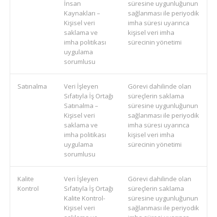
İnsan
süresine uygunluğunun
Kaynakları –
sağlanması ile periyodik
Kişisel veri
imha süresi uyarınca
saklama ve
kişisel veri imha
imha politikası
sürecinin yönetimi
uygulama
sorumlusu
Satınalma
Veri İşleyen
Görevi dahilinde olan
Sıfatıyla İş Ortağı
süreçlerin saklama
Satınalma –
süresine uygunluğunun
Kişisel veri
sağlanması ile periyodik
saklama ve
imha süresi uyarınca
imha politikası
kişisel veri imha
uygulama
sürecinin yönetimi
sorumlusu
Kalite
Veri İşleyen
Görevi dahilinde olan
Kontrol
Sıfatıyla İş Ortağı
süreçlerin saklama
Kalite Kontrol-
süresine uygunluğunun
Kişisel veri
sağlanması ile periyodik