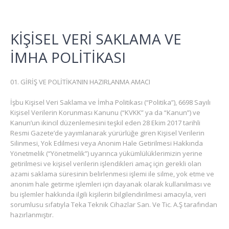
KİŞİSEL VERİ SAKLAMA VE
İMHA POLİTİKASI
GİRİŞ VE POLİTİKA’NIN HAZIRLANMA AMACI
İşbu Kişisel Veri Saklama ve İmha Politikası (“Politika”), 6698 Sayılı
Kişisel Verilerin Korunması Kanunu (“KVKK” ya da “Kanun”) ve
Kanun’un ikincil düzenlemesini teşkil eden 28 Ekim 2017 tarihli
Resmi Gazete’de yayımlanarak yürürlüğe giren Kişisel Verilerin
Silinmesi, Yok Edilmesi veya Anonim Hale Getirilmesi Hakkında
Yönetmelik (“Yönetmelik”) uyarınca yükümlülüklerimizin yerine
getirilmesi ve kişisel verilerin işlendikleri amaç için gerekli olan
azami saklama süresinin belirlenmesi işlemi ile silme, yok etme ve
anonim hale getirme işlemleri için dayanak olarak kullanılması ve
bu işlemler hakkında ilgili kişilerin bilgilendirilmesi amacıyla, veri
sorumlusu sıfatıyla Teka Teknik Cihazlar San. Ve Tic. A.Ş tarafından
hazırlanmıştır.