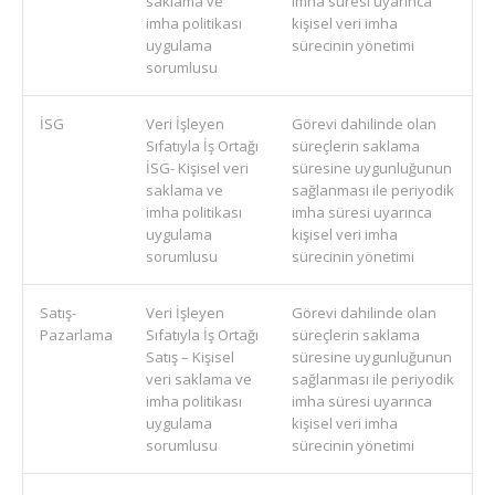
saklama ve
imha süresi uyarınca
imha politikası
kişisel veri imha
uygulama
sürecinin yönetimi
sorumlusu
İSG
Veri İşleyen
Görevi dahilinde olan
Sıfatıyla İş Ortağı
süreçlerin saklama
İSG- Kişisel veri
süresine uygunluğunun
saklama ve
sağlanması ile periyodik
imha politikası
imha süresi uyarınca
uygulama
kişisel veri imha
sorumlusu
sürecinin yönetimi
Satış-
Veri İşleyen
Görevi dahilinde olan
Pazarlama
Sıfatıyla İş Ortağı
süreçlerin saklama
Satış – Kişisel
süresine uygunluğunun
veri saklama ve
sağlanması ile periyodik
imha politikası
imha süresi uyarınca
uygulama
kişisel veri imha
sorumlusu
sürecinin yönetimi