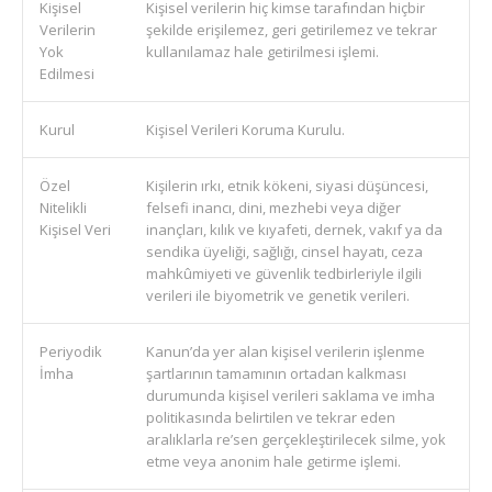
Kişisel
Kişisel verilerin hiç kimse tarafından hiçbir
Verilerin
şekilde erişilemez, geri getirilemez ve tekrar
Yok
kullanılamaz hale getirilmesi işlemi.
Edilmesi
Kurul
Kişisel Verileri Koruma Kurulu.
Özel
Kişilerin ırkı, etnik kökeni, siyasi düşüncesi,
Nitelikli
felsefi inancı, dini, mezhebi veya diğer
Kişisel Veri
inançları, kılık ve kıyafeti, dernek, vakıf ya da
sendika üyeliği, sağlığı, cinsel hayatı, ceza
mahkûmiyeti ve güvenlik tedbirleriyle ilgili
verileri ile biyometrik ve genetik verileri.
Periyodik
Kanun’da yer alan kişisel verilerin işlenme
İmha
şartlarının tamamının ortadan kalkması
durumunda kişisel verileri saklama ve imha
politikasında belirtilen ve tekrar eden
aralıklarla re’sen gerçekleştirilecek silme, yok
etme veya anonim hale getirme işlemi.