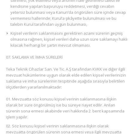
silinmesi, yok edilmesi veya anonim hale getirilmesi talebi ile
kendisine yapılan başvuruyu reddetmesi, verdiği cevabın
yetersiz bulunması veya Kanun’da öngörülen süre içinde cevap
vermemesi hallerinde; Kurul’a şikâyette bulunulması ve bu
talebin Kurul tarafından uygun bulunması,
Kişisel verilerin saklanmasını gerektiren azami sürenin geçmiş
olmasına rağmen, kişisel verileri daha uzun süre saklamayı haklı
kılacak herhangi bir şartın mevcut olmaması.
SAKLAMA VE İMHA SÜRELERİ
Teka Teknik Cihazlar San. Ve Tic. A.Ş tarafından KVKK ve diğer ilgili
mevzuat hükümlerine uygun olarak elde edilen kişisel verilerinizin
saklama ve imha sürelerinin tespitinde aşağıda sırasıyla belirtilen
ölçütlerden yararlanılmaktadır:
Mevzuatta söz konusu kişisel verinin saklanmasına ilişkin
olarak bir süre öngörülmüş ise bu süreye riayet edilir. Anılan
sürenin sona ermesi akabinde veri hakkında 2. bent kapsamında
işlem yapılır.
Söz konusu kişisel verinin saklanmasına ilişkin olarak
mevzuatta öngörülen sürenin sona ermesi veya ilgili mevzuatta