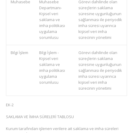
Muhasebe
Muhasebe
Görevi dahilinde olan
Departmanı-
süreçlerin saklama
Kişisel veri
süresine uygunluğunun
saklama ve
sağlanması ile periyodik
imha politikası
imha süresi uyarınca
uygulama
kişisel veri imha
sorumlusu
sürecinin yönetimi
Bilgi İşlem
Bilgi İşlem -
Görevi dahilinde olan
Kişisel veri
süreçlerin saklama
saklama ve
süresine uygunluğunun
imha politikası
sağlanması ile periyodik
uygulama
imha süresi uyarınca
sorumlusu
kişisel veri imha
sürecinin yönetimi
EK-2
SAKLAMA VE İMHA SÜRELERİ TABLOSU
Kurum tarafından işlenen verilere ait saklama ve imha süreleri