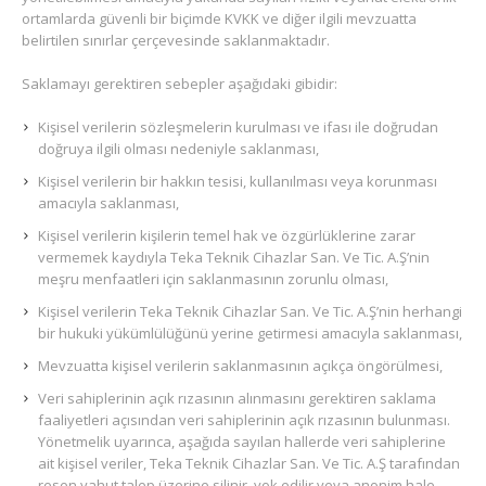
ortamlarda güvenli bir biçimde KVKK ve diğer ilgili mevzuatta
belirtilen sınırlar çerçevesinde saklanmaktadır.
Saklamayı gerektiren sebepler aşağıdaki gibidir:
Kişisel verilerin sözleşmelerin kurulması ve ifası ile doğrudan
doğruya ilgili olması nedeniyle saklanması,
Kişisel verilerin bir hakkın tesisi, kullanılması veya korunması
amacıyla saklanması,
Kişisel verilerin kişilerin temel hak ve özgürlüklerine zarar
vermemek kaydıyla Teka Teknik Cihazlar San. Ve Tic. A.Ş’nin
meşru menfaatleri için saklanmasının zorunlu olması,
Kişisel verilerin Teka Teknik Cihazlar San. Ve Tic. A.Ş’nin herhangi
bir hukuki yükümlülüğünü yerine getirmesi amacıyla saklanması,
Mevzuatta kişisel verilerin saklanmasının açıkça öngörülmesi,
Veri sahiplerinin açık rızasının alınmasını gerektiren saklama
faaliyetleri açısından veri sahiplerinin açık rızasının bulunması.
Yönetmelik uyarınca, aşağıda sayılan hallerde veri sahiplerine
ait kişisel veriler, Teka Teknik Cihazlar San. Ve Tic. A.Ş tarafından
resen yahut talep üzerine silinir, yok edilir veya anonim hale