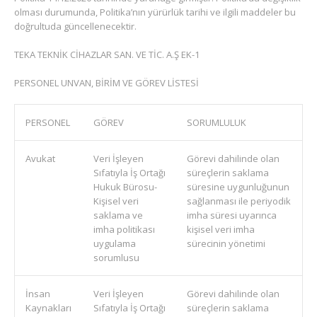
olması durumunda, Politika’nın yürürlük tarihi ve ilgili maddeler bu
doğrultuda güncellenecektir.
TEKA TEKNİK CİHAZLAR SAN. VE TİC. A.Ş EK-1
PERSONEL UNVAN, BİRİM VE GÖREV LİSTESİ
PERSONEL
GÖREV
SORUMLULUK
Avukat
Veri İşleyen
Görevi dahilinde olan
Sıfatıyla İş Ortağı
süreçlerin saklama
Hukuk Bürosu-
süresine uygunluğunun
Kişisel veri
sağlanması ile periyodik
saklama ve
imha süresi uyarınca
imha politikası
kişisel veri imha
uygulama
sürecinin yönetimi
sorumlusu
İnsan
Veri İşleyen
Görevi dahilinde olan
Kaynakları
Sıfatıyla İş Ortağı
süreçlerin saklama