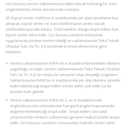
söz konusu verinin saklanmasına ilişkin olarak herhangi bir süre
öngörülmemiş olması durumunda sırasıyla;
Kişisel veriler, KVKK’nın 6. maddesinde yer alan tanımlama baz
alınarak, kişisel veriler ve özel nitelikli kişisel veriler olarak
sınıflandırmaya tabi tutulur. Özel nitelikte olduğu tespit edilen tüm
kişisel veriler imha edilir. Söz konusu verilerin imhasında
uygulanacak yöntem verinin niteliği ve saklanmasının Teka Teknik
Cihazlar San. Ve Tic. A.Ş nezdinde ki önem derecesine göre
belirlenir.
Verinin saklanmasının KVKK’nın 4. maddesinde belirtilen ilkelere
uygunluğu örneğin; verinin saklanmasında Teka Teknik Cihazlar
San. Ve Tic. A.Ş.’nin meşru bir amacının olup olmadığı sorgulanır.
Saklanmasının KVKK’nın 4. maddesinde yer alan ilkelere aykırılık
teşkil edebileceği tespit edilen veriler silinir, yok edilir ya da
anonim hale getirilir.
Verinin saklanmasının KVKK’nın 5. ve 6. maddelerinde
öngörülmüş olan istisnalardan hangisi/hangileri kapsamında
değerlendirilebileceği tespit edilir. Tespit edilen istisnalar
çerçevesinde verilerin saklanması gereken makul süreler tespit
edilir. Söz konusu sürelerin sona ermesi halinde veriler silinir,