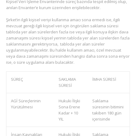
Kişisel Veri İşleme Envanterinde süreç bazında tespit edilmiş olup,
anılan Envanter’e kurum üzerinden erişilebilecektir.
Şirket’in ilgili kişisel veriyi kullanma amacı sona ermedi ise, ilgili
mevzuat gereği ilgili kişisel veri için öngörülen saklama süresi
tabloda yer alan sürelerden fazla ise veya ilgili konuya ilişkin dava
zamanaşımı süresi kişisel yerinin tabloda yer alan sürelerden fazla
saklanmasını gerektiriyorsa, tabloda yer alan süreler
uygulanmayabilecektir. Bu halde kullanım amacı, özel mevzuat
veya dava zamanaşımı süresinden hangisi daha sonra sona eriyor
ise, o süre uygulama alanı bulacaktır.
SÜREÇ
SAKLAMA
İMHA SÜRESİ
SÜRESİ
AGİ Süreçlerinin
Hukuki İlişki
Saklama
Yürütülmesi
Sona Erene
süresinin bitimini
Kadar + 10
takiben 180 gün
YIL
içerisinde
İnsan Kaynakları
Hukuki İlişki
Saklama