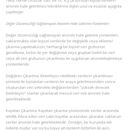
Teka Teknik Cihazlar San. Ve Tic. A.Ş tarafından kişisel verilerin
anonim hale getirilmesi tekniklerine ilişkin usul ve esaslar aşağıda
sayılmıştır:
Değer Düzensizliği Sağlamayan Anonim Hale Getirme Yöntemleri
Değer düzensizliği sağlamayan anonim hale getirme yöntemleri,
saklanmakta olan kişisel verilerde bir değişiklik veya ekleme/
çıkarma yapılmaksızın; herhangi bir kişisel veri grubunun
genelleme, birbiri ile yer değiştirme veya gruptan belirli bir veri
veya alt veri grubunun çıkarılması ile uygulanan anonimleştirmeye
yöntemleridir.
Değişken Çıkartma: Betimleyici nitelikteki verilerin çıkartılması
yöntemi ile toplanılan verilerin bir araya getirilmesinden sonra
oluşturulan veri setindeki değişkenlerden “yüksek dereceli
betimleyici” olanlar çıkarılarak mevcut veri seti anonim hale
getirilmektedir.
Kayıtları Çıkartma: Kayıttan çıkarma yönteminde veriler arasında
tekillik ihtiva eden veri satırı kayıtlar arasından çıkaralar saklanan
veriler anonim hale getirilmektedir. Örneğin, bir Kurumda tek
kıdemli müdür var ise bu kişiye ait verilerin birbirleri ile aynı