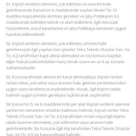
Kişisel verilerin silinmesi, yok edilmesi ve anonim hale
1
getirilmesinde Kanun’un 4. maddesinde sayılan ilkeler
ile 12.
maddesi kapsamında alınması gereken ve işbu Politikanın 6.2.
maddesinde belirtilen teknik ve idari tedbirlere, ilgili mevzuat
hükümlerine, Kurul kararlarına ve işbu Politikaya tamamen uygun
hareket edilmektedir.
Kişisel verilerin silinmesi, yok edilmesi, anonim hale
getirilmesiyle ilgili yapılan tüm işlemler Teka Teknik Cihazlar San. Ve
Tic. A.Ş tarafından kayıt altına alınmakta ve söz konusu kayıtlar,
diğer hukuki yükümlülükler hariç olmak üzere en az 6 ay süreyle
saklanmaktadır.
Kurul tarafından aksine bir karar alınmadıkça, kişisel verileri
re’sen silme, yok etme veya anonim hale getirme yöntemlerinden
uygun olanı tarafımızca seçilmektedir. Ancak, İlgili Kişinin talebi
halinde uygun yöntem gerekçesi açıklanarak seçilecektir.
Kanun’un 5. ve 6. maddelerinde yer alan kişisel verilerin işlenme
şartlarının tamamının ortadan kalkması halinde, kişisel veriler Teka
Teknik Cihazlar San. Ve Tic. A.Ş tarafından re’sen veya ilgili kişinin
talebi üzerine silinmekte, yok edilmekte veya anonim hale
getirilmektedir. Bu hususta İlgili Kişi tarafından Teka Teknik Cihazlar
San. Ve Tic. A.Ş.’ye başvurulması halinde;