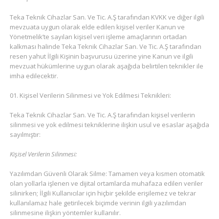
Teka Teknik Cihazlar San. Ve Tic. A.Ş tarafından KVKK ve diğer ilgili
mevzuata uygun olarak elde edilen kişisel veriler Kanun ve
Yönetmelik’te sayılan kişisel veri işleme amaçlarının ortadan
kalkması halinde Teka Teknik Cihazlar San. Ve Tic. A.Ş tarafından
resen yahut İlgili Kişinin başvurusu üzerine yine Kanun ve ilgili
mevzuat hükümlerine uygun olarak aşağıda belirtilen teknikler ile
imha edilecektir.
Kişisel Verilerin Silinmesi ve Yok Edilmesi Teknikleri:
Teka Teknik Cihazlar San. Ve Tic. A.Ş tarafından kişisel verilerin
silinmesi ve yok edilmesi tekniklerine ilişkin usul ve esaslar aşağıda
sayılmıştır:
Kişisel Verilerin Silinmesi:
Yazılımdan Güvenli Olarak Silme: Tamamen veya kısmen otomatik
olan yollarla işlenen ve dijital ortamlarda muhafaza edilen veriler
silinirken; İlgili Kullanıcılar için hiçbir şekilde erişilemez ve tekrar
kullanılamaz hale getirilecek biçimde verinin ilgili yazılımdan
silinmesine ilişkin yöntemler kullanılır.