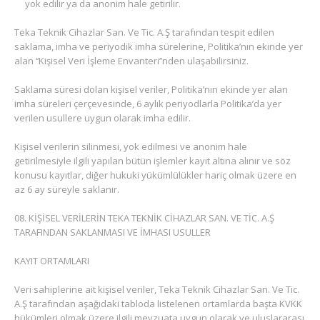
yok edilir ya da anonim hale getirilir.
Teka Teknik Cihazlar San. Ve Tic. A.Ş tarafından tespit edilen
saklama, imha ve periyodik imha sürelerine, Politika’nın ekinde yer
alan ‘‘Kişisel Veri İşleme Envanteri’’nden ulaşabilirsiniz.
Saklama süresi dolan kişisel veriler, Politika’nın ekinde yer alan
imha süreleri çerçevesinde, 6 aylık periyodlarla Politika’da yer
verilen usullere uygun olarak imha edilir.
Kişisel verilerin silinmesi, yok edilmesi ve anonim hale
getirilmesiyle ilgili yapılan bütün işlemler kayıt altına alınır ve söz
konusu kayıtlar, diğer hukuki yükümlülükler hariç olmak üzere en
az 6 ay süreyle saklanır.
KİŞİSEL VERİLERİN TEKA TEKNİK CİHAZLAR SAN. VE TİC. A.Ş
TARAFINDAN SAKLANMASI VE İMHASI USULLER
KAYIT ORTAMLARI
Veri sahiplerine ait kişisel veriler, Teka Teknik Cihazlar San. Ve Tic.
A.Ş tarafından aşağıdaki tabloda listelenen ortamlarda başta KVKK
hükümleri olmak üzere ilgili mevzuata uygun olarak ve uluslararası