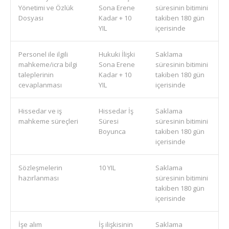
Yönetimi ve Özlük
Sona Erene
süresinin bitimini
Dosyası
Kadar + 10
takiben 180 gün
YIL
içerisinde
Personel ile ilgili
Hukuki İlişki
Saklama
mahkeme/icra bilgi
Sona Erene
süresinin bitimini
taleplerinin
Kadar + 10
takiben 180 gün
cevaplanması
YIL
içerisinde
Hissedar ve iş
Hissedar İş
Saklama
mahkeme süreçleri
Süresi
süresinin bitimini
Boyunca
takiben 180 gün
içerisinde
Sözleşmelerin
10 YIL
Saklama
hazırlanması
süresinin bitimini
takiben 180 gün
içerisinde
İşe alım
İş ilişkisinin
Saklama