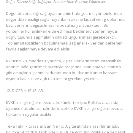
Değer Düzensizliği Sağlayan Anonim Hale Getirme Yöntemleri
Değer düzensizliği sağlayan anonim hale getirme yöntemlerinde
değer düzensizliği sağlamayanların aksine kişisel veri gruplarında
bazı verilerin değiştirilmesi ile bozulma yaratmaktadır. Bu
yöntemler kullanılırken elde edilmesi beklenen/istenen fayda
doğrultusunda sapmaların dikkatli uygulanması gerekecektir.
Toplam istatistiklerin bozulmaması sağlanarak veriden beklenen
fayda sağlanmaya devam edilebilir.
KVKK’nın 28. maddesi uyarınca, kişisel verilerin resmi istatistik ile
anonim hâle getirilmek suretiyle araştırma, planlama ve istatistik
gibi amaçlarla işlenmesi durumunda bu durum Kanun kapsamı
dışında kalacak ve açık rıza temini gerekmeyecektir.
DİĞER HUSUSLAR
KVKK ve ilgili diğer mevzuat hükümleri ile işbu Politika arasında
uyumsuzluk olması halinde, öncelikle KVKK ve ilgili diğer mevzuat
hükümleri uygulanacaktır.
Teka Teknik Cihazlar San. Ve Tic. A.Ş tarafından hazırlanan işbu
Politika 14.12.2020 tarihinde yürürlüğe girmiştir. Politika’da değişiklik