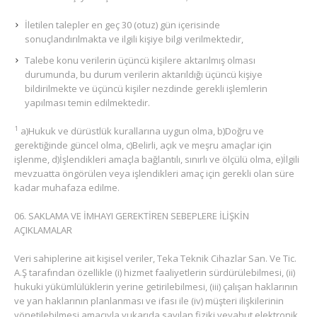
İletilen talepler en geç 30 (otuz) gün içerisinde
sonuçlandırılmakta ve ilgili kişiye bilgi verilmektedir,
Talebe konu verilerin üçüncü kişilere aktarılmış olması
durumunda, bu durum verilerin aktarıldığı üçüncü kişiye
bildirilmekte ve üçüncü kişiler nezdinde gerekli işlemlerin
yapılması temin edilmektedir.
1
a)Hukuk ve dürüstlük kurallarına uygun olma, b)Doğru ve
gerektiğinde güncel olma, c)Belirli, açık ve meşru amaçlar için
işlenme, d)İşlendikleri amaçla bağlantılı, sınırlı ve ölçülü olma, e)İlgili
mevzuatta öngörülen veya işlendikleri amaç için gerekli olan süre
kadar muhafaza edilme.
SAKLAMA VE İMHAYI GEREKTİREN SEBEPLERE İLİŞKİN
AÇIKLAMALAR
Veri sahiplerine ait kişisel veriler, Teka Teknik Cihazlar San. Ve Tic.
A.Ş tarafından özellikle (i) hizmet faaliyetlerin sürdürülebilmesi, (ii)
hukuki yükümlülüklerin yerine getirilebilmesi, (iii) çalışan haklarının
ve yan haklarının planlanması ve ifası ile (iv) müşteri ilişkilerinin
yönetilebilmesi amacıyla yukarıda sayılan fiziki veyahut elektronik