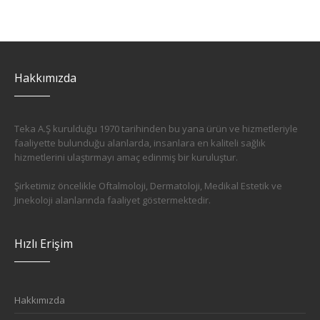
Hakkımızda
Teka A.Ş kurulduğu 1970 tarihinden bu yana ürün ve hizmetleriyle
faaliyette bulunduğu alanlarda, insanlara en kaliteli sağlık
hizmetlerini ulaştırmayı amaç edinmiş bir kuruluştur.
Şirketimiz öncelikle Oftalmoloji, Dermatoloji, Medikal Estetik ve
Jinekoloji alanlarında faaliyet göstermektedir.
Hızlı Erişim
Hakkımızda