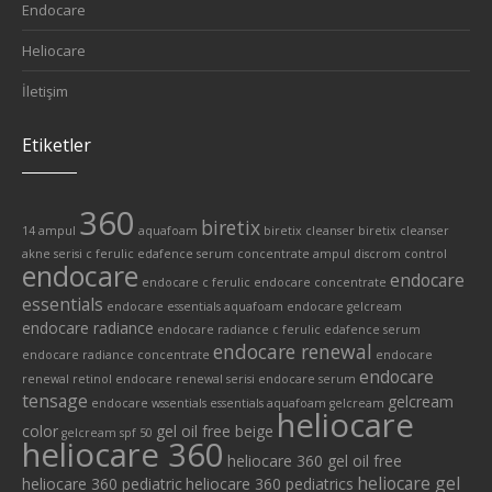
Endocare
Heliocare
İletişim
Etiketler
360
biretix
14 ampul
aquafoam
biretix cleanser
biretix cleanser
akne serisi
c ferulic edafence serum
concentrate ampul
discrom control
endocare
endocare
endocare c ferulic
endocare concentrate
essentials
endocare essentials aquafoam
endocare gelcream
endocare radiance
endocare radiance c ferulic edafence serum
endocare renewal
endocare radiance concentrate
endocare
endocare
renewal retinol
endocare renewal serisi
endocare serum
tensage
gelcream
endocare wssentials
essentials aquafoam
gelcream
heliocare
color
gel oil free beige
gelcream spf 50
heliocare 360
heliocare 360 gel oil free
heliocare gel
heliocare 360 pediatric
heliocare 360 pediatrics