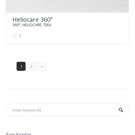
Heliocare 360°
360°
,
HELIOCARE
,
TEKA
3
1
2
Son Yazılar