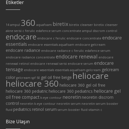
Etiketler
360
biretix
14 ampul
aquafoam
biretix cleanser
biretix cleanser
akne serisi
c ferulic edafence serum
concentrate ampul
discrom control
endocare
endocare
endocare c ferulic
endocare concentrate
essentials
endocare essentials aquafoam
endocare gelcream
endocare radiance
endocare radiance c ferulic edafence serum
endocare renewal
endocare radiance concentrate
endocare
endocare
renewal retinol
endocare renewal serisi
endocare serum
tensage
gelcream
endocare wssentials
essentials aquafoam
gelcream
heliocare
color
gel oil free beige
gelcream spf 50
heliocare 360
heliocare 360 gel oil free
heliocare gel
heliocare 360 pediatric
heliocare 360 pediatrics
oil free compact
neoretin
neoretin discrom
k-eye contour
control
neoretin k-eye contour
neoretin serum
neoretin serum booster
pediatrics
retinol serum
fluid
serum booster fluid
vitamin c
Bize Ulaşın