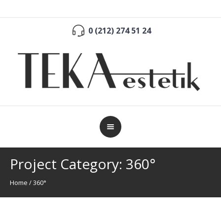
0 (212) 274 51 24
Project Category:
360°
Home
/
360°