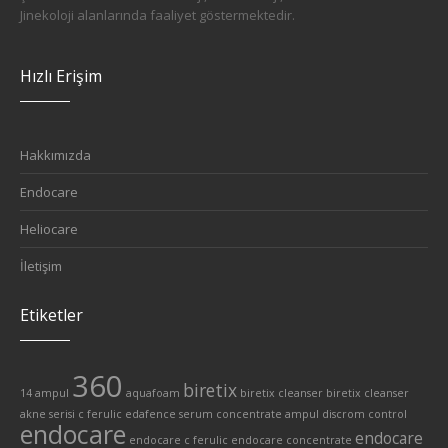
Jinekoloji alanlarında faaliyet göstermektedir.
Hızlı Erişim
Hakkımızda
Endocare
Heliocare
İletişim
Etiketler
360
biretix
14 ampul
aquafoam
biretix cleanser
biretix cleanser
akne serisi
c ferulic edafence serum
concentrate ampul
discrom control
endocare
endocare
endocare c ferulic
endocare concentrate