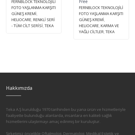
Free
FERNBLOCK TEKNOLOJİLİ
FOTO YAŞLANMA KARŞITI
FERNBLOCK TEKNOLOJİLİ
GÜNEŞ KREMİ
,
FOTO YAŞLANMA KARŞITI
HELIOCARE
,
RENKLİ SERİ
GÜNEŞ KREMİ
,
- TÜM CİLT SERİSİ
,
TEKA
HELIOCARE
,
KARMA VE
YAĞLI CİLTLER
,
TEKA
Hakkımızda
Teka A.Ş kurulduğu 1970 tarihinden bu yana ürün ve hizmetleriyle
faaliyette bulunduğu alanlarda, insanlara en kaliteli sağlık
hizmetlerini ulaştırmayı amaç edinmiş bir kuruluştur.
Şirketimiz öncelikle Oftalmoloji, Dermatoloji, Medikal Estetik ve