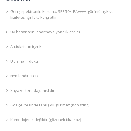
Geniş spektrumlu koruma: SPF 50+, PA++++, görünür ışık ve
kızılötesi ışınlara karşı etki
UV hasarlarını onarmaya yönelik etkiler
Antioksidan içerik
Ultra hafif doku
Nemlendirici etki
Suya ve tere dayanıklıdır
Göz çevresinde tahriş oluşturmaz (non sting)
Komedojenik değildir (gözenek tıkamaz)