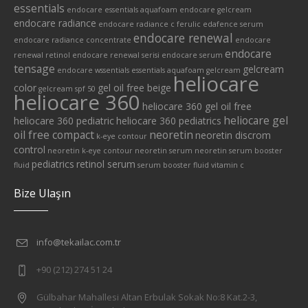
essentials
endocare essentials aquafoam
endocare gelcream
endocare radiance
endocare radiance c ferulic edafence serum
endocare renewal
endocare radiance concentrate
endocare
endocare
renewal retinol
endocare renewal serisi
endocare serum
tensage
gelcream
endocare wssentials
essentials aquafoam
gelcream
heliocare
color
gel oil free beige
gelcream spf 50
heliocare 360
heliocare 360 gel oil free
heliocare gel
heliocare 360 pediatric
heliocare 360 pediatrics
oil free compact
neoretin
neoretin discrom
k-eye contour
control
neoretin k-eye contour
neoretin serum
neoretin serum booster
pediatrics
retinol serum
fluid
serum booster fluid
vitamin c
Bize Ulaşın
info@tekailac.com.tr
+90 (212) 274 51 24
Gülbahar Mahallesi Altan Erbulak Sokak No:8 Kat.2-3,