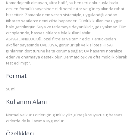
Komedojenik olmayan, ultra hafif, su benzeri dokusuyla hızla
emilen formülü sayesinde cildi nemli tutar ve güneş altında rahat
hissettirir. Zamanla nem veren sistemiyle, uygulandığı andan
itibaren saatlerce nemi ciltte hapseder. Günlük kullanıma uygun
hale getirilmiştir. Suya ve terlemeye dayanıklıdır, göz yakmaz. Tüm
cilt tiplerinde, hassas ciltlerde bile kullanılabilir.
ASPA-FERNBLOCK®, özel filtreler ve tamir edici + antioksidan
aktifler sayesinde UVB, UVA, görünür ışık ve kızılötesi (IR-A)
ışınlarının dört türüne karşı koruma sağlar; UV hasarını nötralize
eder ve onarmaya destek olur. Dermatolojik ve oftalmolojik olarak
test edilmiştir.
Format
50 ml
Kullanım Alanı
Normal ve kuru ciltler için günlük yüz güneş koruyucusu; hassas
ciltlerde de kullanıma uygundur.
Özellikleri