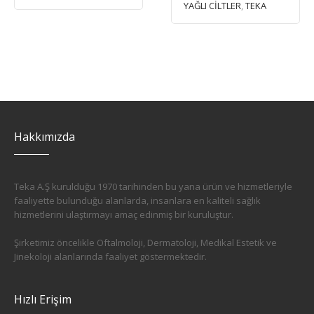
YAĞLI CİLTLER
,
TEKA
Hakkımızda
Teka A.Ş kurulduğu 1970 tarihinden bu yana ürün ve hizmetleriyle
faaliyette bulunduğu alanlarda, insanlara en kaliteli sağlık
hizmetlerini ulaştırmayı amaç edinmiş bir kuruluştur.
Şirketimiz öncelikle Oftalmoloji, Dermatoloji, Medikal Estetik ve
Jinekoloji alanlarında faaliyet göstermektedir.
Hızlı Erişim