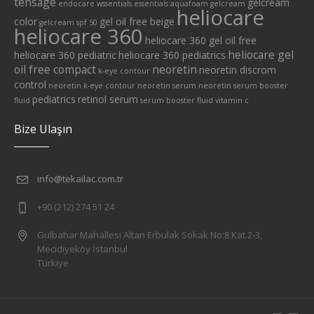
tensage
gelcream
endocare wssentials
essentials aquafoam
gelcream
heliocare
color
gel oil free beige
gelcream spf 50
heliocare 360
heliocare 360 gel oil free
heliocare gel
heliocare 360 pediatric
heliocare 360 pediatrics
oil free compact
neoretin
neoretin discrom
k-eye contour
control
neoretin k-eye contour
neoretin serum
neoretin serum booster
pediatrics
retinol serum
fluid
serum booster fluid
vitamin c
Bize Ulaşın
info@tekailac.com.tr
+90 (212) 274 51 24
Gülbahar Mahallesi Altan Erbulak Sokak No:8 Kat.2-3,
Mecidiyeköy İstanbul
Türkiye