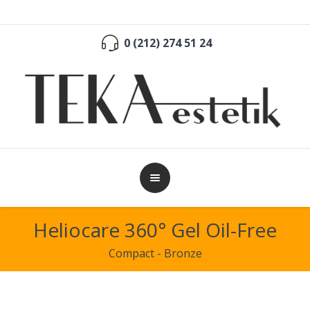
0 (212) 274 51 24
Heliocare 360° Gel Oil-Free
Compact - Bronze