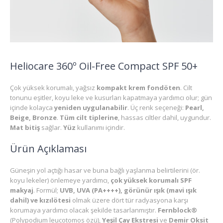
Heliocare 360º Oil-Free Compact SPF 50+
Çok yüksek korumalı, yağsız
kompakt krem fondöten
. Cilt
tonunu eşitler, koyu leke ve kusurları kapatmaya yardımcı olur; gün
içinde kolayca
yeniden uygulanabilir
. Üç renk seçeneği:
Pearl,
Beige, Bronze
.
Tüm cilt tiplerine
, hassas ciltler dahil, uygundur.
Mat bitiş
sağlar.
Yüz
kullanımı içindir.
Ürün Açıklaması
Güneşin yol açtığı hasar ve buna bağlı yaşlanma belirtilerini (ör.
koyu lekeler) önlemeye yardımcı,
çok yüksek korumalı SPF
makyaj
. Formül;
UVB, UVA (PA++++), görünür ışık (mavi ışık
dahil) ve kızılötesi
olmak üzere dört tür radyasyona karşı
korumaya yardımcı olacak şekilde tasarlanmıştır.
Fernblock®
(Polypodium leucotomos özü),
Yeşil Çay Ekstresi
ve
Demir Oksit