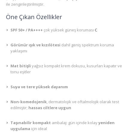
ile zenginleştirilmiştir.
Öne Çıkan Özellikler
SPF 50+ / PA++++
çok yüksek güneş koruması
C
Görünür ışık ve kızılötesi
dahil geniş spektrum koruma
yaklaşımı
Mat bitişli
yağsız kompakt krem dokusu, kusurları kapatır ve
tonu eşitler
Suya ve tere yüksek dayanım
Non-komedojenik
, dermatolojik ve oftalmolojik olarak test
edilmiştir;
hassas ciltlere uygun
Taşınabilir kompakt
ambalaj: gün içinde kolay
yeniden
uygulama
için ideal