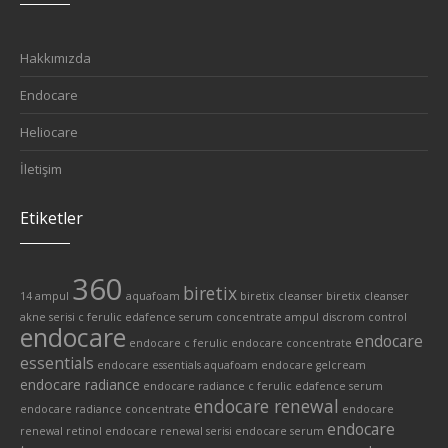
Hakkımızda
Endocare
Heliocare
İletişim
Etiketler
360
biretix
14 ampul
aquafoam
biretix cleanser
biretix cleanser
akne serisi
c ferulic edafence serum
concentrate ampul
discrom control
endocare
endocare
endocare c ferulic
endocare concentrate
essentials
endocare essentials aquafoam
endocare gelcream
endocare radiance
endocare radiance c ferulic edafence serum
endocare renewal
endocare radiance concentrate
endocare
endocare
renewal retinol
endocare renewal serisi
endocare serum