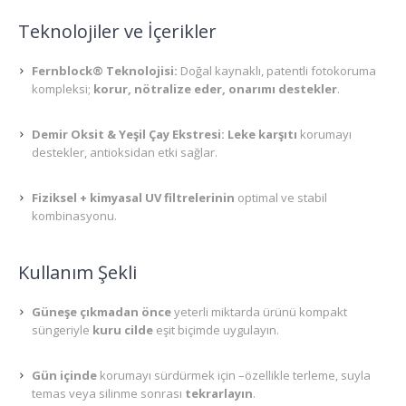
Teknolojiler ve İçerikler
Fernblock® Teknolojisi:
Doğal kaynaklı, patentli fotokoruma
kompleksi;
korur, nötralize eder, onarımı destekler
.
Demir Oksit & Yeşil Çay Ekstresi:
Leke karşıtı
korumayı
destekler, antioksidan etki sağlar.
Fiziksel + kimyasal UV filtrelerinin
optimal ve stabil
kombinasyonu.
Kullanım Şekli
Güneşe çıkmadan önce
yeterli miktarda ürünü kompakt
süngeriyle
kuru cilde
eşit biçimde uygulayın.
Gün içinde
korumayı sürdürmek için –özellikle terleme, suyla
temas veya silinme sonrası
tekrarlayın
.