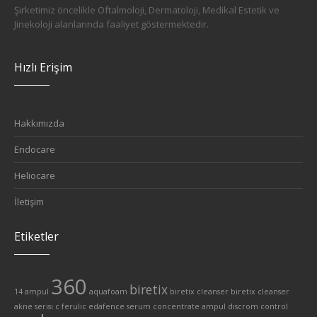
Şirketimiz öncelikle Oftalmoloji, Dermatoloji, Medikal Estetik ve
Jinekoloji alanlarında faaliyet göstermektedir.
Hızlı Erişim
Hakkımızda
Endocare
Heliocare
İletişim
Etiketler
360
biretix
14 ampul
aquafoam
biretix cleanser
biretix cleanser
akne serisi
c ferulic edafence serum
concentrate ampul
discrom control