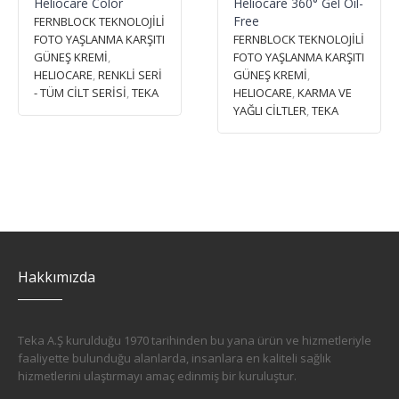
Heliocare Color
Heliocare 360° Gel Oil-
Free
FERNBLOCK TEKNOLOJİLİ
FOTO YAŞLANMA KARŞITI
FERNBLOCK TEKNOLOJİLİ
GÜNEŞ KREMİ
,
FOTO YAŞLANMA KARŞITI
HELIOCARE
,
RENKLİ SERİ
GÜNEŞ KREMİ
,
- TÜM CİLT SERİSİ
,
TEKA
HELIOCARE
,
KARMA VE
YAĞLI CİLTLER
,
TEKA
Hakkımızda
Teka A.Ş kurulduğu 1970 tarihinden bu yana ürün ve hizmetleriyle
faaliyette bulunduğu alanlarda, insanlara en kaliteli sağlık
hizmetlerini ulaştırmayı amaç edinmiş bir kuruluştur.