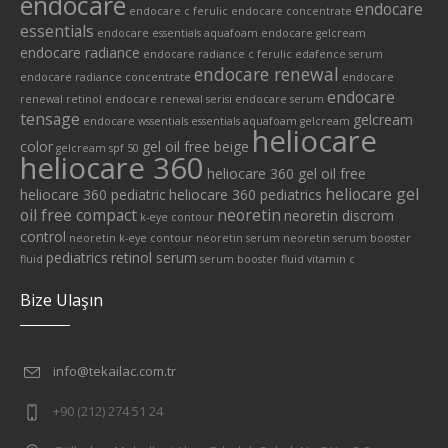
endocare
endocare
endocare c ferulic
endocare concentrate
essentials
endocare essentials aquafoam
endocare gelcream
endocare radiance
endocare radiance c ferulic edafence serum
endocare renewal
endocare radiance concentrate
endocare
endocare
renewal retinol
endocare renewal serisi
endocare serum
tensage
gelcream
endocare wssentials
essentials aquafoam
gelcream
heliocare
color
gel oil free beige
gelcream spf 50
heliocare 360
heliocare 360 gel oil free
heliocare gel
heliocare 360 pediatric
heliocare 360 pediatrics
oil free compact
neoretin
neoretin discrom
k-eye contour
control
neoretin k-eye contour
neoretin serum
neoretin serum booster
pediatrics
retinol serum
fluid
serum booster fluid
vitamin c
Bize Ulaşın
info@tekailac.com.tr
+90 (212) 274 51 24