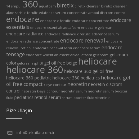
360
biretix
14 ampul
aquafoam
biretix cleanser
biretix cleanser
akne serisi
c ferulic edafence serum
concentrate ampul
discrom control
endocare
endocare
endocare c ferulic
endocare concentrate
essentials
endocare essentials aquafoam
endocare gelcream
endocare radiance
endocare radiance c ferulic edafence serum
endocare renewal
endocare radiance concentrate
endocare
endocare
renewal retinol
endocare renewal serisi
endocare serum
tensage
gelcream
endocare wssentials
essentials aquafoam
gelcream
heliocare
color
gel oil free beige
gelcream spf 50
heliocare 360
heliocare 360 gel oil free
heliocare gel
heliocare 360 pediatric
heliocare 360 pediatrics
oil free compact
neoretin
neoretin discrom
k-eye contour
control
neoretin k-eye contour
neoretin serum
neoretin serum booster
pediatrics
retinol serum
fluid
serum booster fluid
vitamin c
Bize Ulaşın
info@tekailac.com.tr