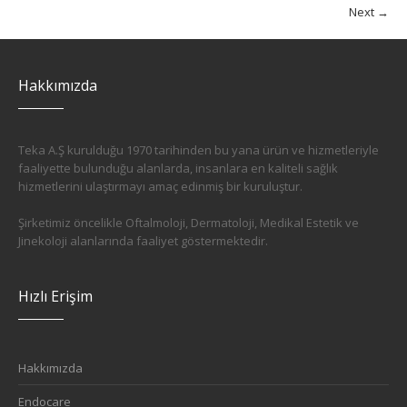
Next →
Hakkımızda
Teka A.Ş kurulduğu 1970 tarihinden bu yana ürün ve hizmetleriyle
faaliyette bulunduğu alanlarda, insanlara en kaliteli sağlık
hizmetlerini ulaştırmayı amaç edinmiş bir kuruluştur.
Şirketimiz öncelikle Oftalmoloji, Dermatoloji, Medikal Estetik ve
Jinekoloji alanlarında faaliyet göstermektedir.
Hızlı Erişim
Hakkımızda
Endocare