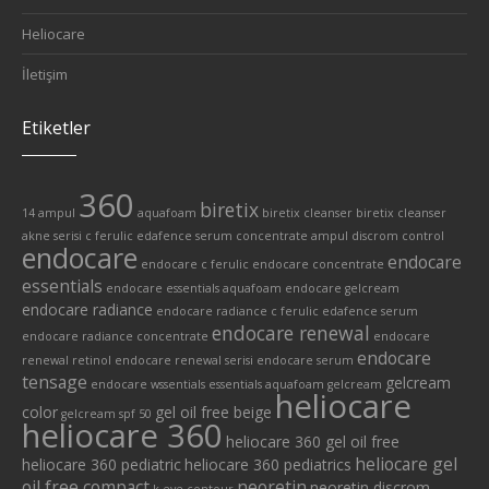
Heliocare
İletişim
Etiketler
360
biretix
14 ampul
aquafoam
biretix cleanser
biretix cleanser
akne serisi
c ferulic edafence serum
concentrate ampul
discrom control
endocare
endocare
endocare c ferulic
endocare concentrate
essentials
endocare essentials aquafoam
endocare gelcream
endocare radiance
endocare radiance c ferulic edafence serum
endocare renewal
endocare radiance concentrate
endocare
endocare
renewal retinol
endocare renewal serisi
endocare serum
tensage
gelcream
endocare wssentials
essentials aquafoam
gelcream
heliocare
color
gel oil free beige
gelcream spf 50
heliocare 360
heliocare 360 gel oil free
heliocare gel
heliocare 360 pediatric
heliocare 360 pediatrics
oil free compact
neoretin
neoretin discrom