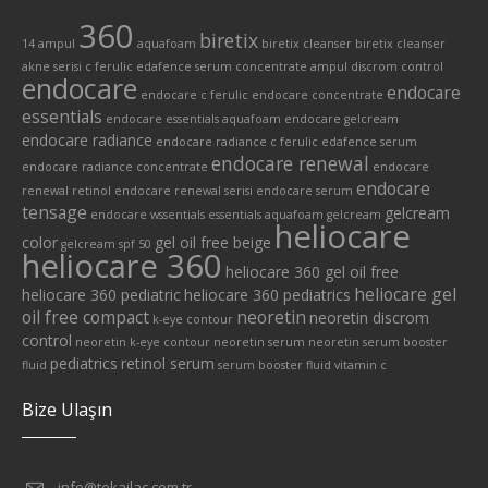
360
biretix
14 ampul
aquafoam
biretix cleanser
biretix cleanser
akne serisi
c ferulic edafence serum
concentrate ampul
discrom control
endocare
endocare
endocare c ferulic
endocare concentrate
essentials
endocare essentials aquafoam
endocare gelcream
endocare radiance
endocare radiance c ferulic edafence serum
endocare renewal
endocare radiance concentrate
endocare
endocare
renewal retinol
endocare renewal serisi
endocare serum
tensage
gelcream
endocare wssentials
essentials aquafoam
gelcream
heliocare
color
gel oil free beige
gelcream spf 50
heliocare 360
heliocare 360 gel oil free
heliocare gel
heliocare 360 pediatric
heliocare 360 pediatrics
oil free compact
neoretin
neoretin discrom
k-eye contour
control
neoretin k-eye contour
neoretin serum
neoretin serum booster
pediatrics
retinol serum
fluid
serum booster fluid
vitamin c
Bize Ulaşın
info@tekailac.com.tr