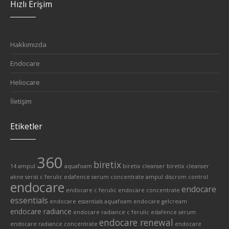
Hızlı Erişim
Hakkımızda
Endocare
Heliocare
İletişim
Etiketler
360
biretix
14 ampul
aquafoam
biretix cleanser
biretix cleanser
akne serisi
c ferulic edafence serum
concentrate ampul
discrom control
endocare
endocare
endocare c ferulic
endocare concentrate
essentials
endocare essentials aquafoam
endocare gelcream
endocare radiance
endocare radiance c ferulic edafence serum
endocare renewal
endocare radiance concentrate
endocare