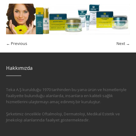
← Previous
Next →
Hakkımızda
Teka A.Ş kurulduğu 1970 tarihinden bu yana ürün ve hizmetleriyle
faaliyette bulunduğu alanlarda, insanlara en kaliteli sağlık
hizmetlerini ulaştırmayı amaç edinmiş bir kuruluştur.
Şirketimiz öncelikle Oftalmoloji, Dermatoloji, Medikal Estetik ve
Jinekoloji alanlarında faaliyet göstermektedir.