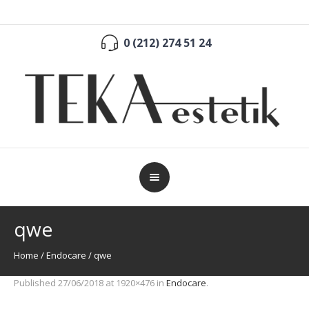
0 (212) 274 51 24
qwe
Home
/
Endocare
/
qwe
Published
27/06/2018
at 1920×476 in
Endocare
.