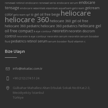
endocare
renewal retinol
endocare renewal serisi
endocare serum
tensage
gelcream
endocare wssentials
essentials aquafoam
gelcream
heliocare
color
gel oil free beige
gelcream spf 50
heliocare 360
heliocare 360 gel oil free
heliocare gel
heliocare 360 pediatric
heliocare 360 pediatrics
oil free compact
neoretin
neoretin discrom
k-eye contour
control
neoretin k-eye contour
neoretin serum
neoretin serum booster
pediatrics
retinol serum
fluid
serum booster fluid
vitamin c
Bize Ulaşın
info@tekailac.com.tr
+90 (212) 274 51 24
Gülbahar Mahallesi Altan Erbulak Sokak No:8 Kat.2-3,
Mecidiyeköy İstanbul
Türkiye