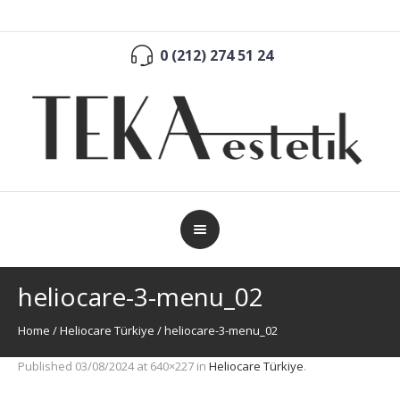
0 (212) 274 51 24
heliocare-3-menu_02
Home
/
Heliocare Türkiye
/
heliocare-3-menu_02
Published
03/08/2024
at 640×227 in
Heliocare Türkiye
.