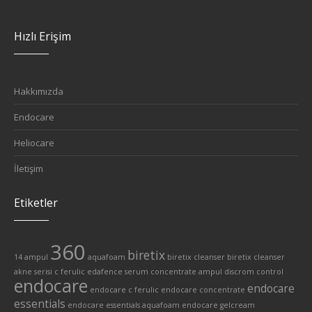
Hızlı Erişim
Hakkımızda
Endocare
Heliocare
İletişim
Etiketler
360
biretix
14 ampul
aquafoam
biretix cleanser
biretix cleanser
akne serisi
c ferulic edafence serum
concentrate ampul
discrom control
endocare
endocare
endocare c ferulic
endocare concentrate
essentials
endocare essentials aquafoam
endocare gelcream