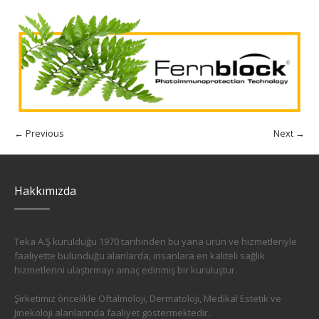
← Previous
Next →
Hakkımızda
Teka A.Ş kurulduğu 1970 tarihinden bu yana ürün ve hizmetleriyle
faaliyette bulunduğu alanlarda, insanlara en kaliteli sağlık
hizmetlerini ulaştırmayı amaç edinmiş bir kuruluştur.
Şirketimiz öncelikle Oftalmoloji, Dermatoloji, Medikal Estetik ve
Jinekoloji alanlarında faaliyet göstermektedir.