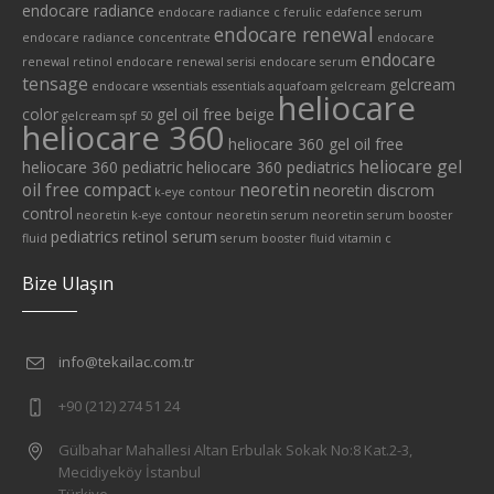
endocare radiance
endocare radiance c ferulic edafence serum
endocare renewal
endocare radiance concentrate
endocare
endocare
renewal retinol
endocare renewal serisi
endocare serum
tensage
gelcream
endocare wssentials
essentials aquafoam
gelcream
heliocare
color
gel oil free beige
gelcream spf 50
heliocare 360
heliocare 360 gel oil free
heliocare gel
heliocare 360 pediatric
heliocare 360 pediatrics
oil free compact
neoretin
neoretin discrom
k-eye contour
control
neoretin k-eye contour
neoretin serum
neoretin serum booster
pediatrics
retinol serum
fluid
serum booster fluid
vitamin c
Bize Ulaşın
info@tekailac.com.tr
+90 (212) 274 51 24
Gülbahar Mahallesi Altan Erbulak Sokak No:8 Kat.2-3,
Mecidiyeköy İstanbul
Türkiye