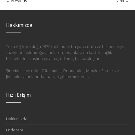
← Previous
Next →
Hakkımızda
Teka A.Ş kurulduğu 1970 tarihinden bu yana ürün ve hizmetleriyle
faaliyette bulunduğu alanlarda, insanlara en kaliteli sağlık
hizmetlerini ulaştırmayı amaç edinmiş bir kuruluştur.
Şirketimiz öncelikle Oftalmoloji, Dermatoloji, Medikal Estetik ve
Jinekoloji alanlarında faaliyet göstermektedir.
Hızlı Erişim
Hakkımızda
Endocare