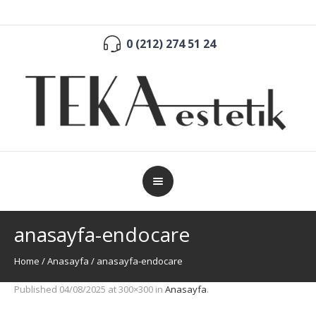
0 (212) 274 51 24
anasayfa-endocare
Home
/
Anasayfa
/
anasayfa-endocare
Published
04/08/2025
at 300×300 in
Anasayfa
.