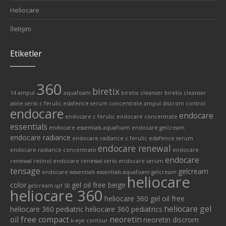
Heliocare
İletişim
Etiketler
360
biretix
14 ampul
aquafoam
biretix cleanser
biretix cleanser
akne serisi
c ferulic edafence serum
concentrate ampul
discrom control
endocare
endocare
endocare c ferulic
endocare concentrate
essentials
endocare essentials aquafoam
endocare gelcream
endocare radiance
endocare radiance c ferulic edafence serum
endocare renewal
endocare radiance concentrate
endocare
endocare
renewal retinol
endocare renewal serisi
endocare serum
tensage
gelcream
endocare wssentials
essentials aquafoam
gelcream
heliocare
color
gel oil free beige
gelcream spf 50
heliocare 360
heliocare 360 gel oil free
heliocare gel
heliocare 360 pediatric
heliocare 360 pediatrics
oil free compact
neoretin
neoretin discrom
k-eye contour