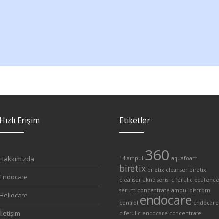
Hızlı Erişim
Etiketler
360
Hakkımızda
14 ampul
aquafoam
biretix
biretix cleanser
biretix
Endocare
cleanser akne serisi
c ferulic edafence
serum
concentrate ampul
discrom
Heliocare
endocare
control
endocare
İletişim
c ferulic
endocare concentrate