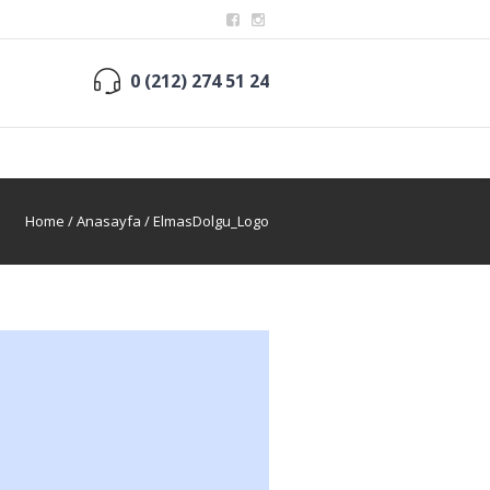
0 (212) 274 51 24
Home
/
Anasayfa
/
ElmasDolgu_Logo