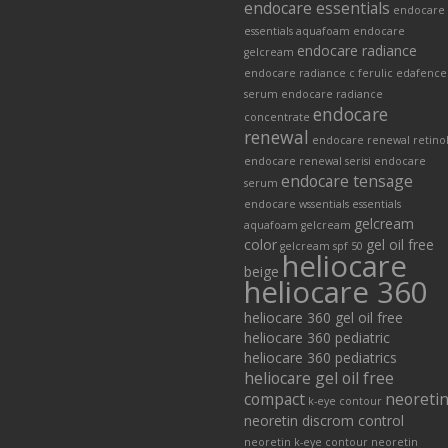
endocare essentials
endocare
essentials aquafoam
endocare
endocare radiance
gelcream
endocare radiance c ferulic edafence
serum
endocare radiance
endocare
concentrate
renewal
endocare renewal retino
endocare renewal serisi
endocare
endocare tensage
serum
endocare wssentials
essentials
gelcream
aquafoam
gelcream
color
gel oil free
gelcream spf 50
heliocare
beige
heliocare 360
heliocare 360 gel oil free
heliocare 360 pediatric
heliocare 360 pediatrics
heliocare gel oil free
compact
neoreti
k-eye contour
neoretin discrom control
neoretin k-eye contour
neoretin