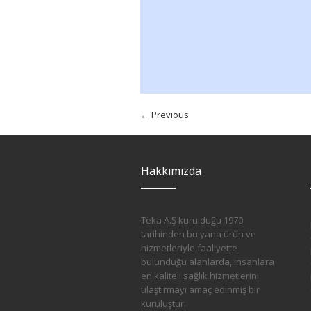
← Previous
Hakkımızda
Teka A.Ş kurulduğu 1970
tarihinden bu yana ürün ve
hizmetleriyle faaliyette
bulunduğu alanlarda, insanlara
en kaliteli sağlık hizmetlerini
ulaştırmayı amaç edinmiş bir
kuruluştur.