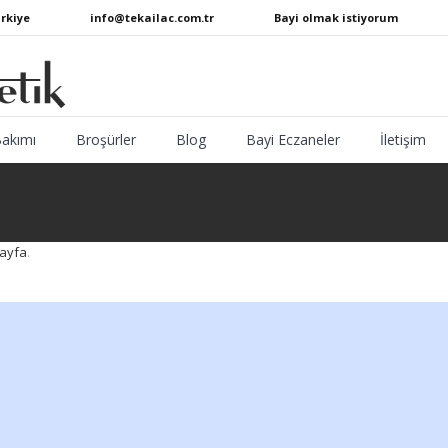
ürkiye
info@tekailac.com.tr
Bayi olmak istiyorum
Bakımı
Broşürler
Blog
Bayi Eczaneler
İletişim
ayfa
.