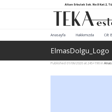
Altan Erbulak Sok. No:8 Kat:2, T
Anasayfa
Hakkımızda
Cilt 
ElmasDolgu_Logo
Published
01/06/2020
at 245×190 in
Anas