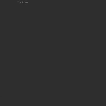
Türkiye
l
n