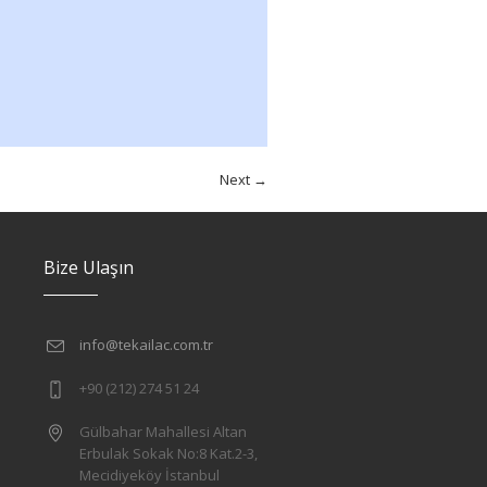
Next →
Bize Ulaşın
info@tekailac.com.tr
+90 (212) 274 51 24
Gülbahar Mahallesi Altan
Erbulak Sokak No:8 Kat.2-3,
Mecidiyeköy İstanbul