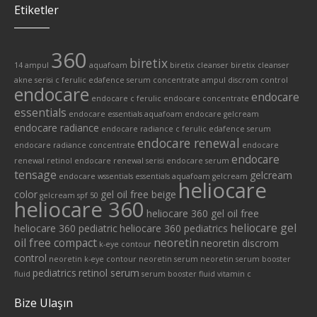
Etiketler
360
biretix
14 ampul
aquafoam
biretix cleanser
biretix cleanser
akne serisi
c ferulic edafence serum
concentrate ampul
discrom control
endocare
endocare
endocare c ferulic
endocare concentrate
essentials
endocare essentials aquafoam
endocare gelcream
endocare radiance
endocare radiance c ferulic edafence serum
endocare renewal
endocare radiance concentrate
endocare
endocare
renewal retinol
endocare renewal serisi
endocare serum
tensage
gelcream
endocare wssentials
essentials aquafoam
gelcream
heliocare
color
gel oil free beige
gelcream spf 50
heliocare 360
heliocare 360 gel oil free
heliocare gel
heliocare 360 pediatric
heliocare 360 pediatrics
oil free compact
neoretin
neoretin discrom
k-eye contour
control
neoretin k-eye contour
neoretin serum
neoretin serum booster
pediatrics
retinol serum
fluid
serum booster fluid
vitamin c
Bize Ulaşın