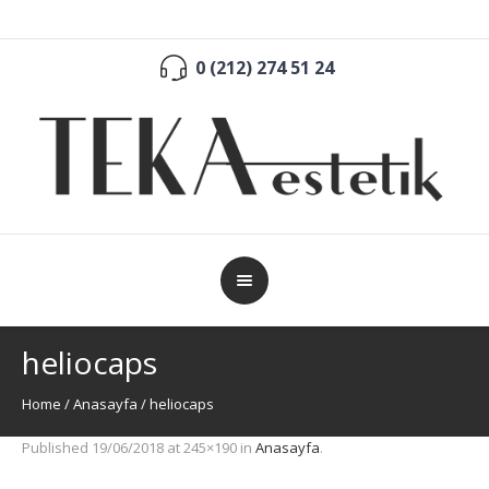
0 (212) 274 51 24
heliocaps
Home
/
Anasayfa
/
heliocaps
Published
19/06/2018
at 245×190 in
Anasayfa
.