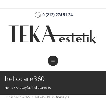
0 (212) 274 51 24
heliocare360
Home
/
Anasayfa
/
heliocare360
Published
19/06/2018
at 245×190 in
Anasayfa
.