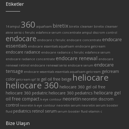
Etiketler
360
biretix
14 ampul
aquafoam
biretix cleanser
biretix cleanser
akne serisi
c ferulic edafence serum
concentrate ampul
discrom control
endocare
endocare
endocare c ferulic
endocare concentrate
essentials
endocare essentials aquafoam
endocare gelcream
endocare radiance
endocare radiance c ferulic edafence serum
endocare renewal
endocare radiance concentrate
endocare
endocare
renewal retinol
endocare renewal serisi
endocare serum
tensage
gelcream
endocare wssentials
essentials aquafoam
gelcream
heliocare
color
gel oil free beige
gelcream spf 50
heliocare 360
heliocare 360 gel oil free
heliocare gel
heliocare 360 pediatric
heliocare 360 pediatrics
oil free compact
neoretin
neoretin discrom
k-eye contour
control
neoretin k-eye contour
neoretin serum
neoretin serum booster
pediatrics
retinol serum
fluid
serum booster fluid
vitamin c
Bize Ulaşın