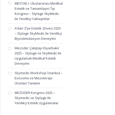
MESTAD I. Uluslararası Medikal
Estetik ve Tamamlayıcı Tıp
Kongresi – Stylage SkyMedic
ile Yenilikçi Yaklaşımlar
A’dan Z’ye Estetik Zirvesi 2025
– Stylage SkyMedic ile Yenilikçi
Biyostimülasyon Deneyimi
Mezoder Çalıştayı Diyarbakır
2025 – Stylage ve SkyMedic ile
Uygulamalı Medikal Estetik
Deneyimi
Skymedic Workshop İstanbul –
Exosome ve Mezoterapi
Ürünleri Tanıtımı
MEZODER Kongresi 2025 –
Skymedic ve Stylage ile
Yenilikçi Estetik Uygulamalar