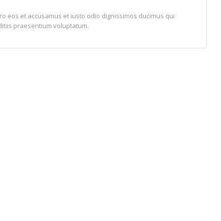
ero eos et accusamus et iusto odio dignissimos ducimus qui
ditiis praesentium voluptatum.