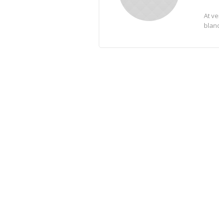
At v
blan