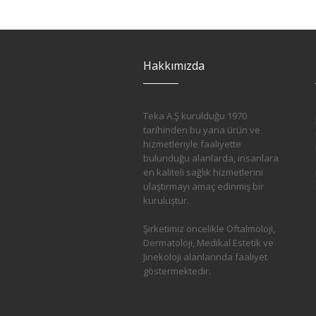
Hakkımızda
Teka A.Ş kurulduğu 1970
tarihinden bu yana ürün ve
hizmetleriyle faaliyette
bulunduğu alanlarda, insanlara
en kaliteli sağlık hizmetlerini
ulaştırmayı amaç edinmiş bir
kuruluştur.
Şirketimiz öncelikle Oftalmoloji,
Dermatoloji, Medikal Estetik ve
Jinekoloji alanlarında faaliyet
göstermektedir.