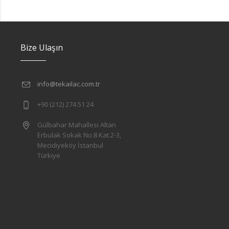
Bize Ulaşın
info@tekailac.com.tr
+90 (212) 274 51 24
Gülbahar Mahallesi Altan
Erbulak Sokak No:8 Kat.2-3,
Mecidiyeköy İstanbul
Türkiye
l