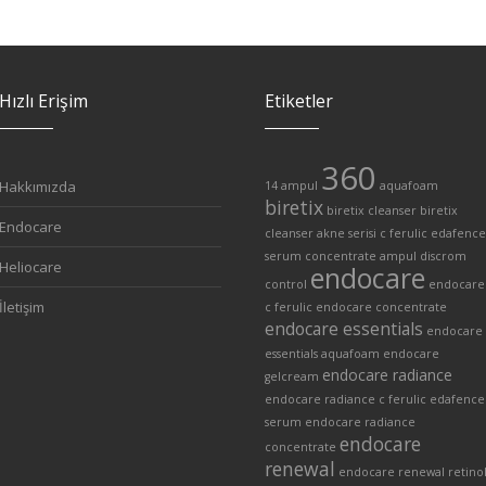
Hızlı Erişim
Etiketler
360
Hakkımızda
14 ampul
aquafoam
biretix
biretix cleanser
biretix
Endocare
cleanser akne serisi
c ferulic edafence
serum
concentrate ampul
discrom
Heliocare
endocare
control
endocare
İletişim
c ferulic
endocare concentrate
endocare essentials
endocare
essentials aquafoam
endocare
endocare radiance
gelcream
endocare radiance c ferulic edafence
serum
endocare radiance
endocare
concentrate
renewal
endocare renewal retino