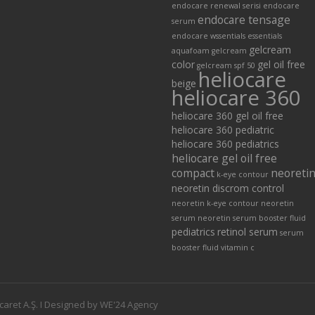
endocare renewal serisi
endocare
endocare tensage
serum
endocare wssentials
essentials
gelcream
aquafoam
gelcream
color
gel oil free
gelcream spf 50
heliocare
beige
heliocare 360
heliocare 360 gel oil free
heliocare 360 pediatric
heliocare 360 pediatrics
heliocare gel oil free
compact
neoreti
k-eye contour
neoretin discrom control
neoretin k-eye contour
neoretin
serum
neoretin serum booster fluid
pediatrics
retinol serum
serum
booster fluid
vitamin c
caret A.Ş. I Designed by WE'24 Agency