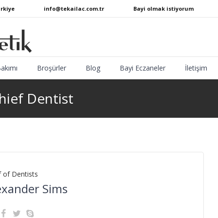
ürkiye
info@tekailac.com.tr
Bayi olmak istiyorum
Bakımı
Broşürler
Blog
Bayi Eczaneler
İletişim
hief Dentist
f of Dentists
exander Sims