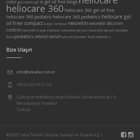
heliocare
color
gel oil free beige
gelcream spf 50
heliocare 360
heliocare 360 gel oil free
heliocare gel
heliocare 360 pediatric
heliocare 360 pediatrics
oil free compact
neoretin
neoretin discrom
k-eye contour
control
neoretin k-eye contour
neoretin serum
neoretin serum booster
pediatrics
retinol serum
fluid
serum booster fluid
vitamin c
Bize Ulaşın
info@tekailac.com.tr
+90 (212) 274 51 24
Gülbahar Mahallesi Altan Erbulak Sokak No:8 Kat.2-3,
Mecidiyeköy İstanbul
Türkiye
©2025 Teka Teknik Cihazlar Sanayi ve Ticaret A.Ş. I