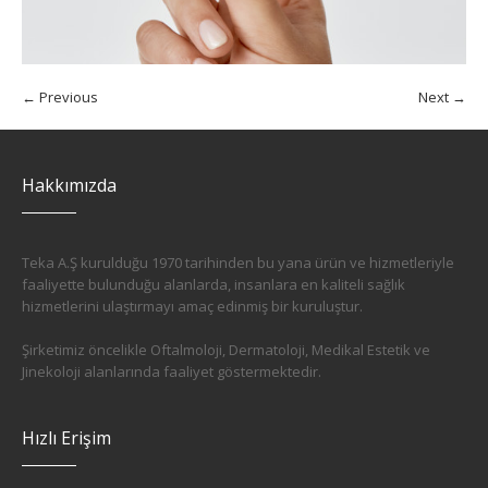
← Previous
Next →
Hakkımızda
Teka A.Ş kurulduğu 1970 tarihinden bu yana ürün ve hizmetleriyle
faaliyette bulunduğu alanlarda, insanlara en kaliteli sağlık
hizmetlerini ulaştırmayı amaç edinmiş bir kuruluştur.
Şirketimiz öncelikle Oftalmoloji, Dermatoloji, Medikal Estetik ve
Jinekoloji alanlarında faaliyet göstermektedir.
Hızlı Erişim