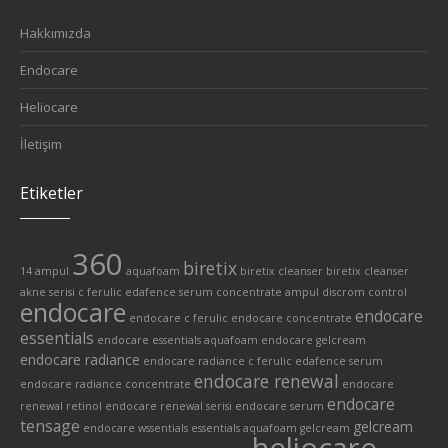
Hakkımızda
Endocare
Heliocare
İletişim
Etiketler
360
biretix
14 ampul
aquafoam
biretix cleanser
biretix cleanser
akne serisi
c ferulic edafence serum
concentrate ampul
discrom control
endocare
endocare
endocare c ferulic
endocare concentrate
essentials
endocare essentials aquafoam
endocare gelcream
endocare radiance
endocare radiance c ferulic edafence serum
endocare renewal
endocare radiance concentrate
endocare
endocare
renewal retinol
endocare renewal serisi
endocare serum
tensage
gelcream
endocare wssentials
essentials aquafoam
gelcream