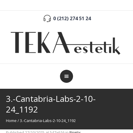
0 (212) 274 51 24
3.-Cantabria-Labs-2-10-
24_1192
Home
/
3.-Cantabria-Labs-2-10-24_1192
Published
27/10/2025
at 547×616 in
Biretix
.