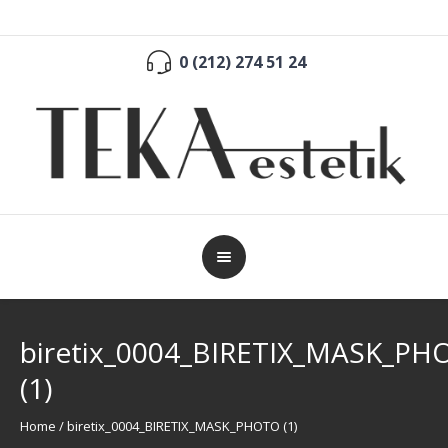
0 (212) 274 51 24
biretix_0004_BIRETIX_MASK_PH
(1)
Home
/
biretix_0004_BIRETIX_MASK_PHOTO (1)