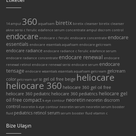
Etiketler
360
biretix
14 ampul
aquafoam
biretix cleanser
biretix cleanser
akne serisi
c ferulic edafence serum
concentrate ampul
discrom control
endocare
endocare
endocare c ferulic
endocare concentrate
essentials
endocare essentials aquafoam
endocare gelcream
endocare radiance
endocare radiance c ferulic edafence serum
endocare renewal
endocare radiance concentrate
endocare
endocare
renewal retinol
endocare renewal serisi
endocare serum
tensage
gelcream
endocare wssentials
essentials aquafoam
gelcream
heliocare
color
gel oil free beige
gelcream spf 50
heliocare 360
heliocare 360 gel oil free
heliocare gel
heliocare 360 pediatric
heliocare 360 pediatrics
oil free compact
neoretin
neoretin discrom
k-eye contour
control
neoretin k-eye contour
neoretin serum
neoretin serum booster
pediatrics
retinol serum
fluid
serum booster fluid
vitamin c
Bize Ulaşın