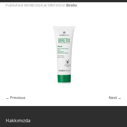
Published
06/08/2024
at 580×350 in
Biretix
.
← Previous
Next →
Hakkımızda