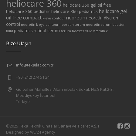
heliocare 360
heliocare 360 gel oil free
heliocare gel
heliocare 360 pediatric
heliocare 360 pediatrics
oil free compact
neoretin
neoretin discrom
k-eye contour
control
neoretin k-eye contour
neoretin serum
neoretin serum booster
pediatrics
retinol serum
fluid
serum booster fluid
vitamin c
Bize Ulaşın
info@tekailac.com.tr
+90 (212) 274 51 24
Gülbahar Mahallesi Altan Erbulak Sokak No:8 Kat.2-3,
Mecidiyeköy İstanbul
Türkiye
©2025 Teka Teknik Cihazlar Sanayi ve Ticaret A.Ş. I
Designed by WE'24 Agency