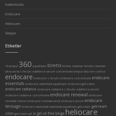
Hakkımızda
Endocare
Heliocare
İletişim
Etiketler
360
biretix
14 ampul
aquafoam
biretix cleanser
biretix cleanser
akne serisi
c ferulic edafence serum
concentrate ampul
discrom control
endocare
endocare
endocare c ferulic
endocare concentrate
essentials
endocare essentials aquafoam
endocare gelcream
endocare radiance
endocare radiance c ferulic edafence serum
endocare renewal
endocare radiance concentrate
endocare
endocare
renewal retinol
endocare renewal serisi
endocare serum
tensage
gelcream
endocare wssentials
essentials aquafoam
gelcream
heliocare
color
gel oil free beige
gelcream spf 50