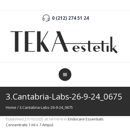
0 (212) 274 51 24
3.Cantabria-Labs-26-9-24_0675
Home
/
3.Cantabria-Labs-26-9-24_0675
Published
27/10/2025
at 547×616 in
Endocare Essentials
Concentrate 1 ml x 7 Ampul
.