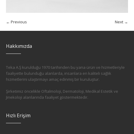
← Previous
Next →
Hakkımızda
Teka A.Ş kurulduğu 1970 tarihinden bu yana ürün ve hizmetleriyle
faaliyette bulunduğu alanlarda, insanlara en kaliteli sağlık
hizmetlerini ulaştırmayı amaç edinmiş bir kuruluştur.
Şirketimiz öncelikle Oftalmoloji, Dermatoloji, Medikal Estetik ve
Jinekoloji alanlarında faaliyet göstermektedir.
Hızlı Erişim