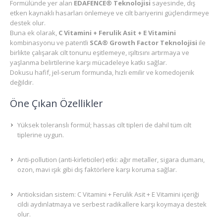
Formülünde yer alan
EDAFENCE® Teknolojisi
sayesinde, dış
etken kaynaklı hasarları önlemeye ve cilt bariyerini güçlendirmeye
destek olur.
Buna ek olarak,
C Vitamini + Ferulik Asit + E Vitamini
kombinasyonu ve patentli
SCA® Growth Factor Teknolojisi
ile
birlikte çalışarak cilt tonunu eşitlemeye, ışıltısını artırmaya ve
yaşlanma belirtilerine karşı mücadeleye katkı sağlar.
Dokusu hafif, jel-serum formunda, hızlı emilir ve komedojenik
değildir.
Öne Çıkan Özellikler
Yüksek toleranslı formül; hassas cilt tipleri de dahil tüm cilt
tiplerine uygun.
Anti-pollution (anti-kirleticiler) etki: ağır metaller, sigara dumanı,
ozon, mavi ışık gibi dış faktörlere karşı koruma sağlar.
Antioksidan sistem: C Vitamini + Ferulik Asit + E Vitamini içeriği
cildi aydınlatmaya ve serbest radikallere karşı koymaya destek
olur.