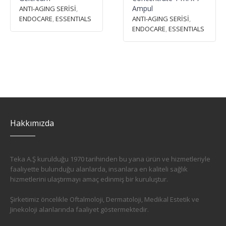
Ampul
ANTI-AGING SERİSİ
,
ENDOCARE
,
ESSENTIALS
ANTI-AGING SERİSİ
,
ENDOCARE
,
ESSENTIALS
Hakkımızda
Teka A.Ş kurulduğu 1970 tarihinden bu yana ürün ve hizmetleriyle
faaliyette bulunduğu alanlarda, insanlara en kaliteli sağlık
hizmetlerini ulaştırmayı amaç edinmiş bir kuruluştur.
Şirketimiz öncelikle Oftalmoloji, Dermatoloji, Medikal Estetik ve
Jinekoloji alanlarında faaliyet göstermektedir.