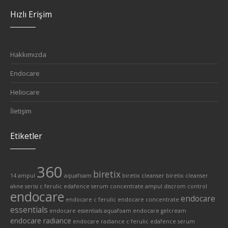
Hızlı Erişim
Hakkımızda
Endocare
Heliocare
İletişim
Etiketler
360
biretix
14 ampul
aquafoam
biretix cleanser
biretix cleanser
akne serisi
c ferulic edafence serum
concentrate ampul
discrom control
endocare
endocare
endocare c ferulic
endocare concentrate
essentials
endocare essentials aquafoam
endocare gelcream
endocare radiance
endocare radiance c ferulic edafence serum