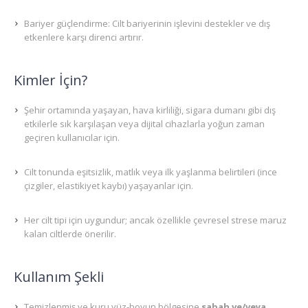
Bariyer güçlendirme: Cilt bariyerinin işlevini destekler ve dış
etkenlere karşı direnci artırır.
Kimler İçin?
Şehir ortamında yaşayan, hava kirliliği, sigara dumanı gibi dış
etkilerle sık karşılaşan veya dijital cihazlarla yoğun zaman
geçiren kullanıcılar için.
Cilt tonunda eşitsizlik, matlık veya ilk yaşlanma belirtileri (ince
çizgiler, elastikiyet kaybı) yaşayanlar için.
Her cilt tipi için uygundur; ancak özellikle çevresel strese maruz
kalan ciltlerde önerilir.
Kullanım Şekli
Temizlenmiş ve kuru yüz-boyun bölgesine
sabah ve/veya