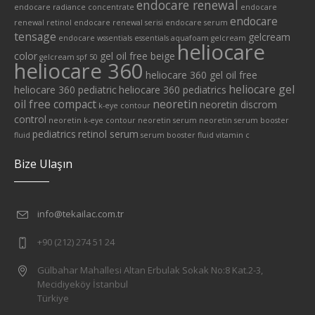
endocare renewal
endocare radiance concentrate
endocare
endocare
renewal retinol
endocare renewal serisi
endocare serum
tensage
gelcream
endocare wssentials
essentials aquafoam
gelcream
heliocare
color
gel oil free beige
gelcream spf 50
heliocare 360
heliocare 360 gel oil free
heliocare gel
heliocare 360 pediatric
heliocare 360 pediatrics
oil free compact
neoretin
neoretin discrom
k-eye contour
control
neoretin k-eye contour
neoretin serum
neoretin serum booster
pediatrics
retinol serum
fluid
serum booster fluid
vitamin c
Bize Ulaşın
info@tekailac.com.tr
+90 (212) 274 51 24
Gülbahar Mahallesi Altan Erbulak Sokak No:8 Kat.2-3,
Mecidiyeköy İstanbul
Türkiye