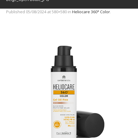
Published
05/08/2024
at 580×580 in
Heliocare 360° Color
.