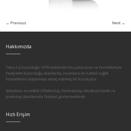
← Previous
Next →
Hakkımızda
Teka A.Ş kurulduğu 1970 tarihinden bu yana ürün ve hizmetleriyle
faaliyette bulunduğu alanlarda, insanlara en kaliteli sağlık
hizmetlerini ulaştırmayı amaç edinmiş bir kuruluştur.
Şirketimiz öncelikle Oftalmoloji, Dermatoloji, Medikal Estetik ve
Jinekoloji alanlarında faaliyet göstermektedir.
Hızlı Erişim