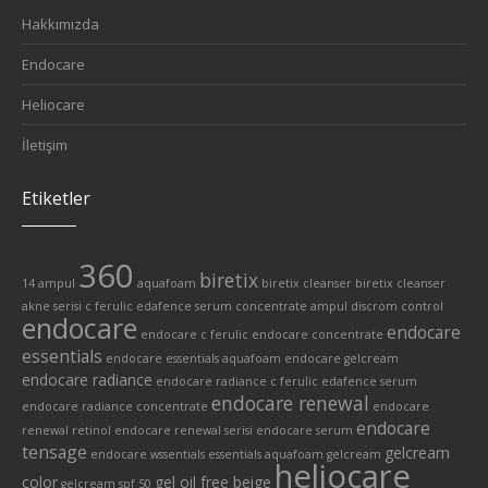
Hakkımızda
Endocare
Heliocare
İletişim
Etiketler
360
biretix
14 ampul
aquafoam
biretix cleanser
biretix cleanser
akne serisi
c ferulic edafence serum
concentrate ampul
discrom control
endocare
endocare
endocare c ferulic
endocare concentrate
essentials
endocare essentials aquafoam
endocare gelcream
endocare radiance
endocare radiance c ferulic edafence serum
endocare renewal
endocare radiance concentrate
endocare
endocare
renewal retinol
endocare renewal serisi
endocare serum
tensage
gelcream
endocare wssentials
essentials aquafoam
gelcream
heliocare
color
gel oil free beige
gelcream spf 50