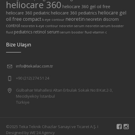
heliocare 360
heliocare 360 gel oil free
heliocare gel
heliocare 360 pediatric
heliocare 360 pediatrics
oil free compact
neoretin
neoretin discrom
k-eye contour
control
neoretin k-eye contour
neoretin serum
neoretin serum booster
pediatrics
retinol serum
fluid
serum booster fluid
vitamin c
Bize Ulaşın
info@tekailac.com.tr
+90 (212) 274 51 24
Gülbahar Mahallesi Altan Erbulak Sokak No:8 Kat.2-3,
Mecidiyeköy İstanbul
Türkiye
©2025 Teka Teknik Cihazlar Sanayi ve Ticaret A.Ş. I
Designed by WE'24 Agency