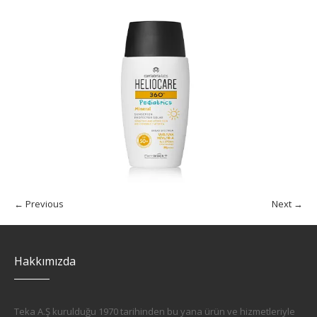
← Previous
Next →
Hakkımızda
Teka A.Ş kurulduğu 1970 tarihinden bu yana ürün ve hizmetleriyle