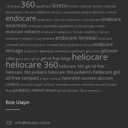
360
biretix
14 ampul
aquafoam
biretix cleanser
biretix cleanser
akne serisi
c ferulic edafence serum
concentrate ampul
discrom control
endocare
endocare
endocare c ferulic
endocare concentrate
essentials
endocare essentials aquafoam
endocare gelcream
endocare radiance
endocare radiance c ferulic edafence serum
endocare renewal
endocare radiance concentrate
endocare
endocare
renewal retinol
endocare renewal serisi
endocare serum
tensage
gelcream
endocare wssentials
essentials aquafoam
gelcream
heliocare
color
gel oil free beige
gelcream spf 50
heliocare 360
heliocare 360 gel oil free
heliocare gel
heliocare 360 pediatric
heliocare 360 pediatrics
oil free compact
neoretin
neoretin discrom
k-eye contour
control
neoretin k-eye contour
neoretin serum
neoretin serum booster
pediatrics
retinol serum
fluid
serum booster fluid
vitamin c
Bize Ulaşın
info@tekailac.com.tr