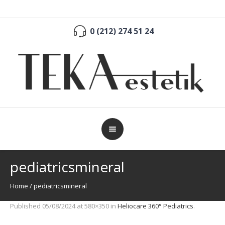
0 (212) 274 51 24
pediatricsmineral
Home
/
pediatricsmineral
Published
05/08/2024
at 580×350 in
Heliocare 360° Pediatrics
.