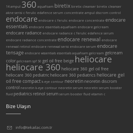
360
biretix
14 ampul
aquafoam
biretix cleanser
biretix cleanser
akne serisi
c ferulic edafence serum
concentrate ampul
discrom control
endocare
endocare
endocare c ferulic
endocare concentrate
essentials
endocare essentials aquafoam
endocare gelcream
endocare radiance
endocare radiance c ferulic edafence serum
endocare renewal
endocare radiance concentrate
endocare
endocare
renewal retinol
endocare renewal serisi
endocare serum
tensage
gelcream
endocare wssentials
essentials aquafoam
gelcream
heliocare
color
gel oil free beige
gelcream spf 50
heliocare 360
heliocare 360 gel oil free
heliocare gel
heliocare 360 pediatric
heliocare 360 pediatrics
oil free compact
neoretin
neoretin discrom
k-eye contour
control
neoretin k-eye contour
neoretin serum
neoretin serum booster
pediatrics
retinol serum
fluid
serum booster fluid
vitamin c
Bize Ulaşın
info@tekailac.com.tr