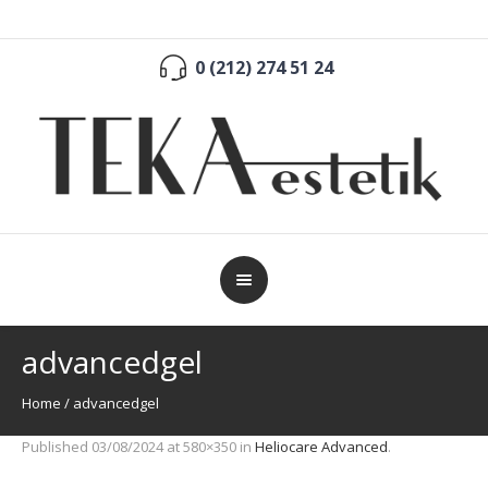
0 (212) 274 51 24
advancedgel
Home
/
advancedgel
Published
03/08/2024
at 580×350 in
Heliocare Advanced
.