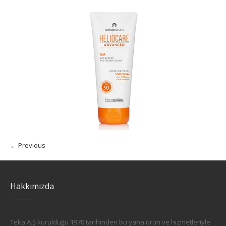
← Previous
Hakkımızda
Teka A.Ş kurulduğu 1970 tarihinden bu yana ürün ve hizmetleriyle