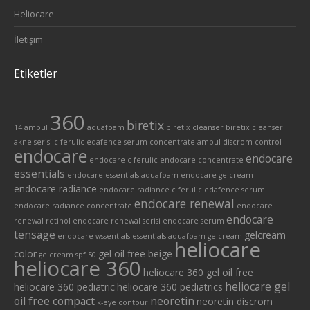
Heliocare
İletişim
Etiketler
360
biretix
14 ampul
aquafoam
biretix cleanser
biretix cleanser
akne serisi
c ferulic edafence serum
concentrate ampul
discrom control
endocare
endocare
endocare c ferulic
endocare concentrate
essentials
endocare essentials aquafoam
endocare gelcream
endocare radiance
endocare radiance c ferulic edafence serum
endocare renewal
endocare radiance concentrate
endocare
endocare
renewal retinol
endocare renewal serisi
endocare serum
tensage
gelcream
endocare wssentials
essentials aquafoam
gelcream
heliocare
color
gel oil free beige
gelcream spf 50
heliocare 360
heliocare 360 gel oil free
heliocare gel
heliocare 360 pediatric
heliocare 360 pediatrics
oil free compact
neoretin
neoretin discrom
k-eye contour