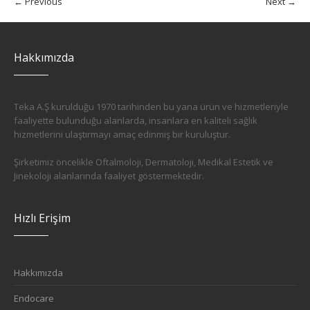
← Previous
Next →
Hakkımızda
Teka A.Ş kurulduğu 1970 tarihinden bu yana ürün ve hizmetleriyle
faaliyette bulunduğu alanlarda, insanlara en kaliteli sağlık
hizmetlerini ulaştırmayı amaç edinmiş bir kuruluştur.
Şirketimiz öncelikle Oftalmoloji, Dermatoloji, Medikal Estetik ve
Jinekoloji alanlarında faaliyet göstermektedir.
Hızlı Erişim
Hakkımızda
Endocare