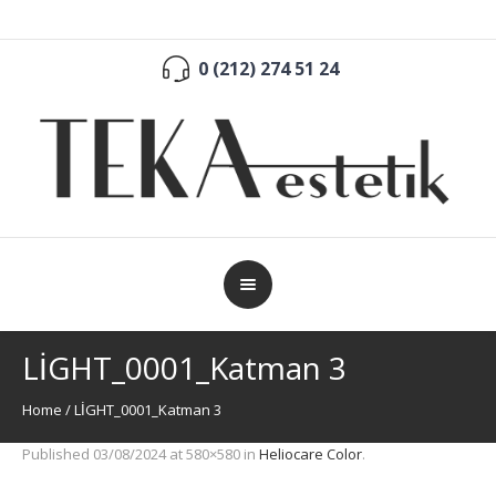
0 (212) 274 51 24
LİGHT_0001_Katman 3
Home
/
LİGHT_0001_Katman 3
Published
03/08/2024
at 580×580 in
Heliocare Color
.