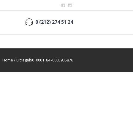
0 (212) 274 51 24
Home
/
ultragel90_0001_8470003935876