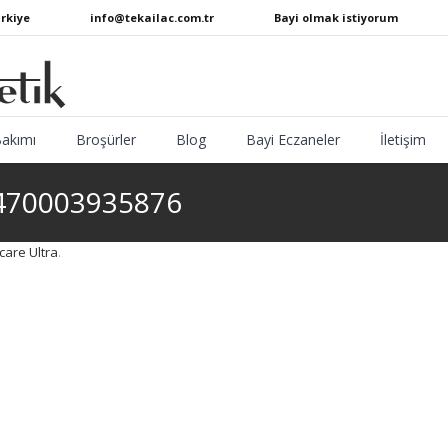
ürkiye
info@tekailac.com.tr
Bayi olmak istiyorum
Bakımı
Broşürler
Blog
Bayi Eczaneler
İletişim
8470003935876
care Ultra
.