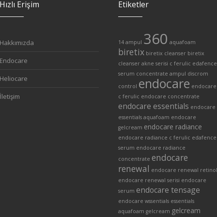
Hızlı Erişim
Etiketler
360
Hakkımızda
14 ampul
aquafoam
biretix
biretix cleanser
biretix
Endocare
cleanser akne serisi
c ferulic edafence
serum
concentrate ampul
discrom
Heliocare
endocare
control
endocare
İletişim
c ferulic
endocare concentrate
endocare essentials
endocare
essentials aquafoam
endocare
endocare radiance
gelcream
endocare radiance c ferulic edafence
serum
endocare radiance
endocare
concentrate
renewal
endocare renewal retino
endocare renewal serisi
endocare
endocare tensage
serum
endocare wssentials
essentials
gelcream
aquafoam
gelcream