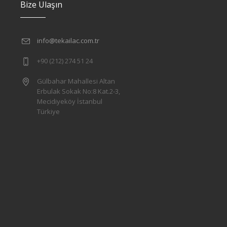
Bize Ulaşın
info@tekailac.com.tr
+90 (212) 274 51 24
Gülbahar Mahallesi Altan
Erbulak Sokak No:8 Kat.2-3,
Mecidiyeköy İstanbul
Türkiye
l