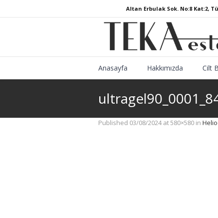
Altan Erbulak Sok. No:8 Kat:2, T
Anasayfa
Hakkımızda
Cilt 
ultragel90_0001_
Published
03/08/2024
at 580×580 in
Helio