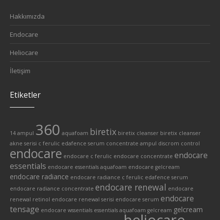
Hakkımızda
Endocare
Heliocare
İletişim
Etiketler
360
biretix
14 ampul
aquafoam
biretix cleanser
biretix cleanser
akne serisi
c ferulic edafence serum
concentrate ampul
discrom control
endocare
endocare
endocare c ferulic
endocare concentrate
essentials
endocare essentials aquafoam
endocare gelcream
endocare radiance
endocare radiance c ferulic edafence serum
endocare renewal
endocare radiance concentrate
endocare
endocare
renewal retinol
endocare renewal serisi
endocare serum
tensage
gelcream
endocare wssentials
essentials aquafoam
gelcream