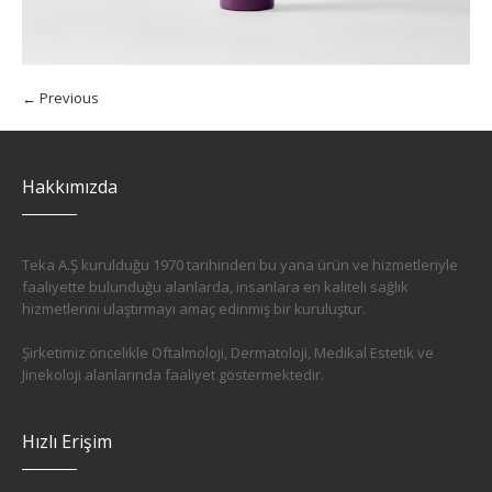
← Previous
Hakkımızda
Teka A.Ş kurulduğu 1970 tarihinden bu yana ürün ve hizmetleriyle
faaliyette bulunduğu alanlarda, insanlara en kaliteli sağlık
hizmetlerini ulaştırmayı amaç edinmiş bir kuruluştur.
Şirketimiz öncelikle Oftalmoloji, Dermatoloji, Medikal Estetik ve
Jinekoloji alanlarında faaliyet göstermektedir.
Hızlı Erişim