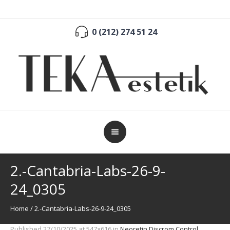
0 (212) 274 51 24
2.-Cantabria-Labs-26-9-
24_0305
Home
/
2.-Cantabria-Labs-26-9-24_0305
Published
27/10/2025
at 547×616 in
Neoretin Discrom Control
.