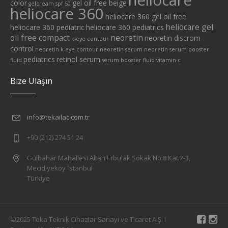
heliocare
color
gel oil free beige
gelcream spf 50
heliocare 360
heliocare 360 gel oil free
heliocare gel
heliocare 360 pediatric
heliocare 360 pediatrics
oil free compact
neoretin
neoretin discrom
k-eye contour
control
neoretin k-eye contour
neoretin serum
neoretin serum booster
pediatrics
retinol serum
fluid
serum booster fluid
vitamin c
Bize Ulaşın
info@tekailac.com.tr
+90 (212) 274 51 24
Gülbahar Mahallesi Altan Erbulak Sokak No:8 Kat.2-3,
Mecidiyeköy İstanbul
Türkiye
©2025 Teka Teknik Cihazlar Sanayi ve Ticaret A.Ş. I