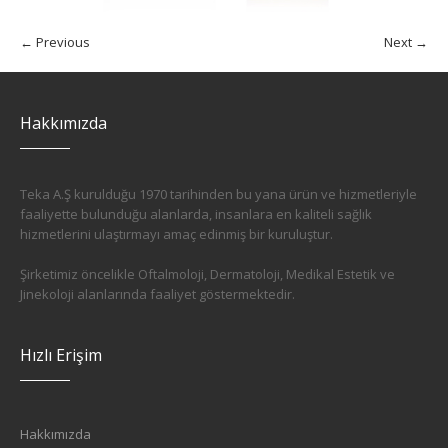
← Previous
Next →
Hakkımızda
Teka A.Ş kurulduğu 1970 tarihinden bu yana ürün ve hizmetleriyle
faaliyette bulunduğu alanlarda, insanlara en kaliteli sağlık
hizmetlerini ulaştırmayı amaç edinmiş bir kuruluştur.
Şirketimiz öncelikle Oftalmoloji, Dermatoloji, Medikal Estetik ve
Jinekoloji alanlarında faaliyet göstermektedir.
Hızlı Erişim
Hakkımızda