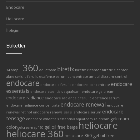
Endocare
Heliocare
İletişim
Etiketler
360
biretix
14 ampul
aquafoam
biretix cleanser
biretix cleanser
akne serisi
c ferulic edafence serum
concentrate ampul
discrom control
endocare
endocare
endocare c ferulic
endocare concentrate
essentials
endocare essentials aquafoam
endocare gelcream
endocare radiance
endocare radiance c ferulic edafence serum
endocare renewal
endocare radiance concentrate
endocare
endocare
renewal retinol
endocare renewal serisi
endocare serum
tensage
gelcream
endocare wssentials
essentials aquafoam
gelcream
heliocare
color
gel oil free beige
gelcream spf 50
heliocare 360
heliocare 360 gel oil free