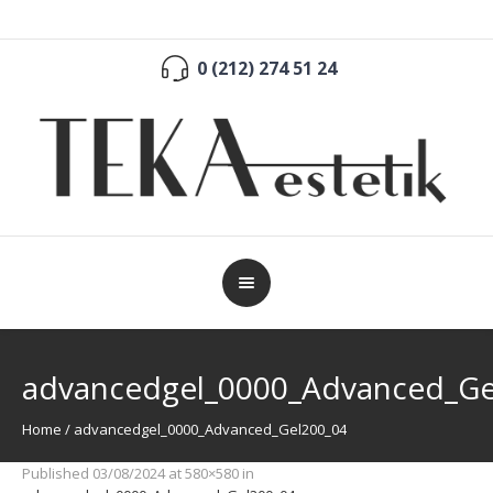
0 (212) 274 51 24
advancedgel_0000_Advanced_Ge
Home
/
advancedgel_0000_Advanced_Gel200_04
Published
03/08/2024
at 580×580 in