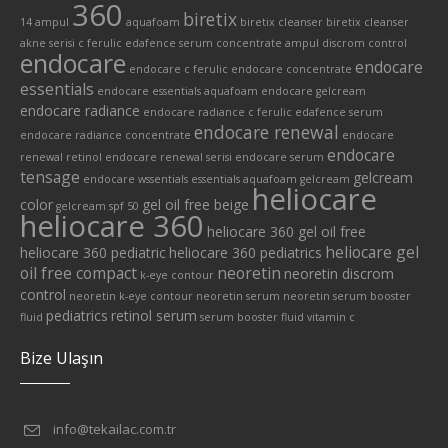
360
biretix
14 ampul
aquafoam
biretix cleanser
biretix cleanser
akne serisi
c ferulic edafence serum
concentrate ampul
discrom control
endocare
endocare
endocare c ferulic
endocare concentrate
essentials
endocare essentials aquafoam
endocare gelcream
endocare radiance
endocare radiance c ferulic edafence serum
endocare renewal
endocare radiance concentrate
endocare
endocare
renewal retinol
endocare renewal serisi
endocare serum
tensage
gelcream
endocare wssentials
essentials aquafoam
gelcream
heliocare
color
gel oil free beige
gelcream spf 50
heliocare 360
heliocare 360 gel oil free
heliocare gel
heliocare 360 pediatric
heliocare 360 pediatrics
oil free compact
neoretin
neoretin discrom
k-eye contour
control
neoretin k-eye contour
neoretin serum
neoretin serum booster
pediatrics
retinol serum
fluid
serum booster fluid
vitamin c
Bize Ulaşın
info@tekailac.com.tr