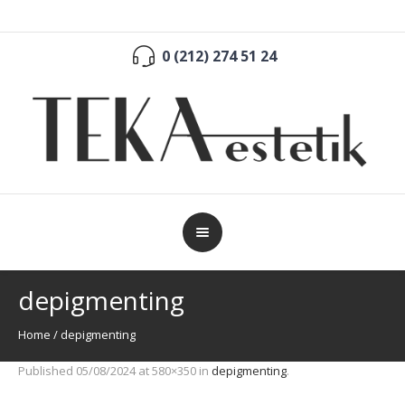
0 (212) 274 51 24
depigmenting
Home
/
depigmenting
Published
05/08/2024
at 580×350 in
depigmenting
.