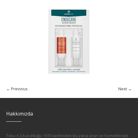
← Previous
Next →
Hakkımızda
Teka A.Ş kurulduğu 1970 tarihinden bu yana ürün ve hizmetleriyle