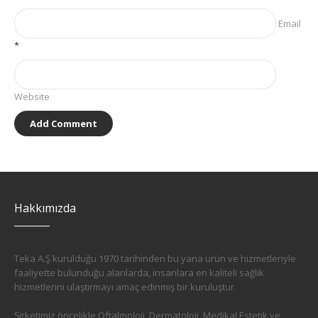
Email
*
Website
Hakkımızda
Teka A.Ş kurulduğu 1970 tarihinden bu yana ürün ve hizmetleriyle
faaliyette bulunduğu alanlarda, insanlara en kaliteli sağlık
hizmetlerini ulaştırmayı amaç edinmiş bir kuruluştur.
Şirketimiz öncelikle Oftalmoloji, Dermatoloji, Medikal Estetik ve