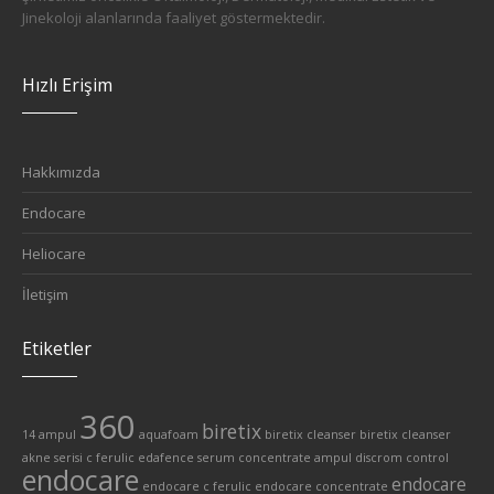
Jinekoloji alanlarında faaliyet göstermektedir.
Hızlı Erişim
Hakkımızda
Endocare
Heliocare
İletişim
Etiketler
360
biretix
14 ampul
aquafoam
biretix cleanser
biretix cleanser
akne serisi
c ferulic edafence serum
concentrate ampul
discrom control
endocare
endocare
endocare c ferulic
endocare concentrate