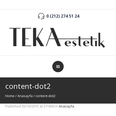
0 (212) 274 51 24
content-dot2
Home
/
Anasayfa
/
content-dot2
Published
30/10/2015
at 27×800 in
Anasayfa
.