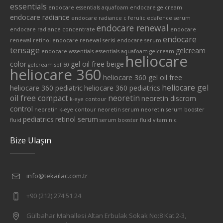
essentials
endocare essentials aquafoam
endocare gelcream
endocare radiance
endocare radiance c ferulic edafence serum
endocare renewal
endocare radiance concentrate
endocare
endocare
renewal retinol
endocare renewal serisi
endocare serum
tensage
gelcream
endocare wssentials
essentials aquafoam
gelcream
heliocare
color
gel oil free beige
gelcream spf 50
heliocare 360
heliocare 360 gel oil free
heliocare gel
heliocare 360 pediatric
heliocare 360 pediatrics
oil free compact
neoretin
neoretin discrom
k-eye contour
control
neoretin k-eye contour
neoretin serum
neoretin serum booster
pediatrics
retinol serum
fluid
serum booster fluid
vitamin c
Bize Ulaşın
info@tekailac.com.tr
+90 (212) 274 51 24
Gülbahar Mahallesi Altan Erbulak Sokak No:8 Kat.2-3,