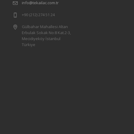
info@tekailac.com.tr
+90 (212) 274 51 24
Gülbahar Mahallesi Altan
Erbulak Sokak No:8 Kat.2-3,
Mecidiyeköy İstanbul
Türkiye
l