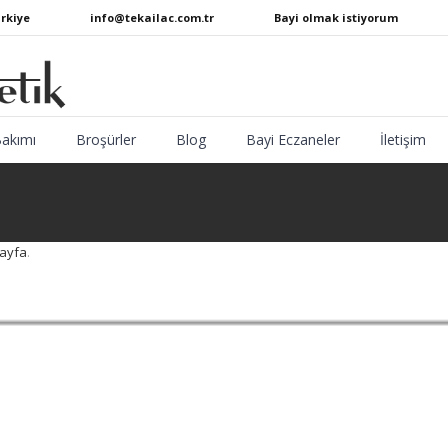
ürkiye
info@tekailac.com.tr
Bayi olmak istiyorum
Bakımı
Broşürler
Blog
Bayi Eczaneler
İletişim
ayfa
.