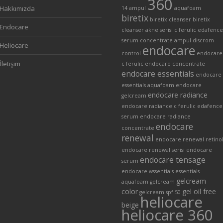
360
Hakkımızda
14 ampul
aquafoam
biretix
biretix cleanser
biretix
Endocare
cleanser akne serisi
c ferulic edafence
serum
concentrate ampul
discrom
Heliocare
endocare
control
endocare
İletişim
c ferulic
endocare concentrate
endocare essentials
endocare
essentials aquafoam
endocare
endocare radiance
gelcream
endocare radiance c ferulic edafence
serum
endocare radiance
endocare
concentrate
renewal
endocare renewal retino
endocare renewal serisi
endocare
endocare tensage
serum
endocare wssentials
essentials
gelcream
aquafoam
gelcream
color
gel oil free
gelcream spf 50
heliocare
beige
heliocare 360