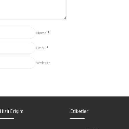
Name
*
Email
*
Website
Hızlı Erişim
Etiketler