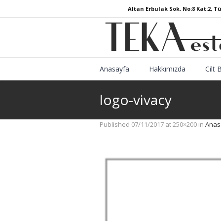
Altan Erbulak Sok. No:8 Kat:2, T
Anasayfa
Hakkımızda
Cilt 
logo-vivacy
Published
07/11/2017
at 250×200 in
Anas