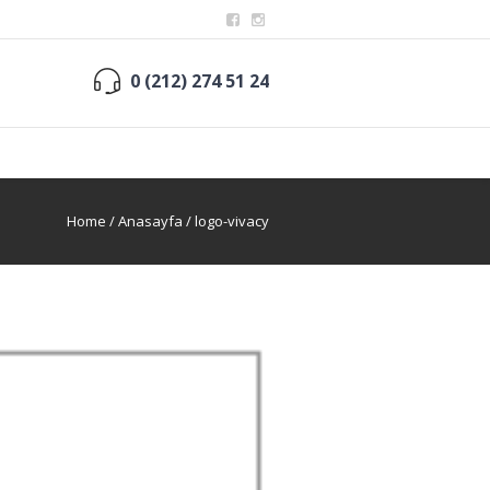
0 (212) 274 51 24
Home
/
Anasayfa
/
logo-vivacy