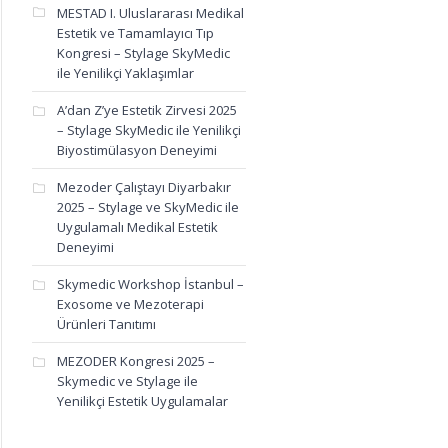
MESTAD I. Uluslararası Medikal
Estetik ve Tamamlayıcı Tıp
Kongresi – Stylage SkyMedic
ile Yenilikçi Yaklaşımlar
A’dan Z’ye Estetik Zirvesi 2025
– Stylage SkyMedic ile Yenilikçi
Biyostimülasyon Deneyimi
Mezoder Çalıştayı Diyarbakır
2025 – Stylage ve SkyMedic ile
Uygulamalı Medikal Estetik
Deneyimi
Skymedic Workshop İstanbul –
Exosome ve Mezoterapi
Ürünleri Tanıtımı
edikal estetik topluluğu
,
Sicilya gezisi 2024
,
Stylage kullanıcı doktorlar
,
Stylage Si
MEZODER Kongresi 2025 –
Skymedic ve Stylage ile
Yenilikçi Estetik Uygulamalar