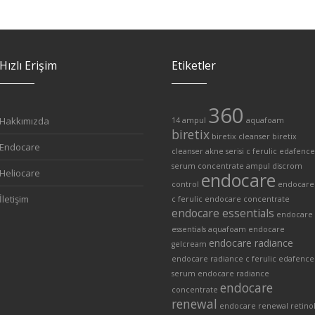
Hızlı Erişim
Etiketler
360
Hakkımızda
14 ampul
aquafoam
biretix
biretix cleanser
biretix
Endocare
cleanser akne serisi
c ferulic edafence
serum
concentrate ampul
discrom
Heliocare
endocare
control
endocare
İletişim
c ferulic
endocare concentrate
endocare essentials
endocare
essentials aquafoam
endocare
endocare radiance
gelcream
endocare radiance c ferulic edafence
serum
endocare radiance
endocare
concentrate
renewal
endocare renewal retino