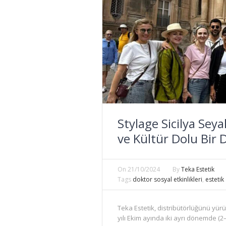
Stylage Sicilya Seya
ve Kültür Dolu Bir
On
21/10/2024
By
Teka Estetik
Tags
doktor sosyal etkinlikleri
,
estetik
Teka Estetik, distribütörlüğünü yür
yılı Ekim ayında iki ayrı dönemde (2–