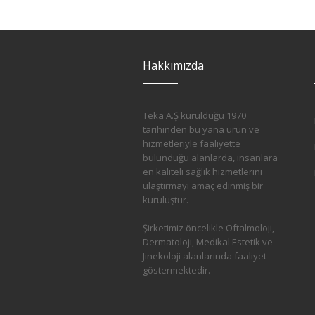
Hakkımızda
Teka A.Ş kurulduğu 1970
tarihinden bu yana ürün ve
hizmetleriyle faaliyette
bulunduğu alanlarda, insanlara
en kaliteli sağlık hizmetlerini
ulaştırmayı amaç edinmiş bir
kuruluştur.
Şirketimiz öncelikle Oftalmoloji,
Dermatoloji, Medikal Estetik ve
Jinekoloji alanlarında faaliyet
göstermektedir.