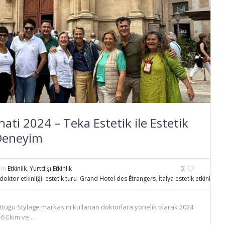
hati 2024 – Teka Estetik ile Estetik
 Deneyim
In
Etkinlik
,
Yurtdışı Etkinlik
0
 doktor etkinliği
,
estetik turu
,
Grand Hotel des Étrangers
,
İtalya estetik etkinliği
,
m
üttüğü Stylage markasını kullanan doktorlara yönelik olarak 2024
6 Ekim ve...