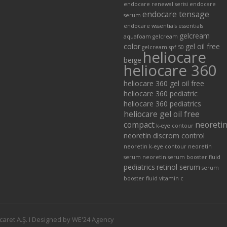
endocare renewal serisi
endocare
endocare tensage
serum
endocare wssentials
essentials
gelcream
aquafoam
gelcream
color
gel oil free
gelcream spf 50
heliocare
beige
heliocare 360
heliocare 360 gel oil free
heliocare 360 pediatric
heliocare 360 pediatrics
heliocare gel oil free
compact
neoreti
k-eye contour
neoretin discrom control
neoretin k-eye contour
neoretin
serum
neoretin serum booster fluid
pediatrics
retinol serum
serum
booster fluid
vitamin c
caret A.Ş. I Designed by WE'24 Agency