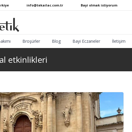
ürkiye
info@tekailac.com.tr
Bayi olmak istiyorum
Bakımı
Broşürler
Blog
Bayi Eczaneler
İletişim
l etkinlikleri