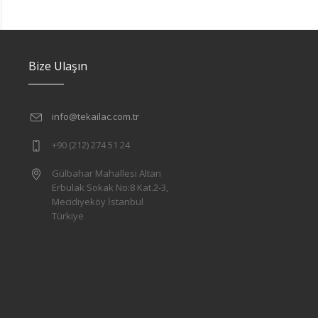
Bize Ulaşın
info@tekailac.com.tr
+90 (212) 274 51 24
Gülbahar Mahallesi Altan
Erbulak Sokak No:8 Kat.2-3,
Mecidiyeköy İstanbul
Türkiye
l