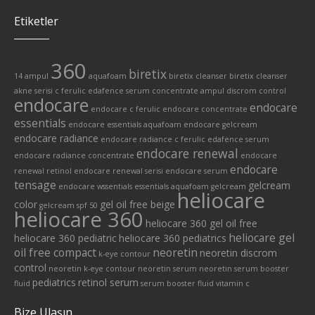
Etiketler
360
biretix
14 ampul
aquafoam
biretix cleanser
biretix cleanser
akne serisi
c ferulic edafence serum
concentrate ampul
discrom control
endocare
endocare
endocare c ferulic
endocare concentrate
essentials
endocare essentials aquafoam
endocare gelcream
endocare radiance
endocare radiance c ferulic edafence serum
endocare renewal
endocare radiance concentrate
endocare
endocare
renewal retinol
endocare renewal serisi
endocare serum
tensage
gelcream
endocare wssentials
essentials aquafoam
gelcream
heliocare
color
gel oil free beige
gelcream spf 50
heliocare 360
heliocare 360 gel oil free
heliocare gel
heliocare 360 pediatric
heliocare 360 pediatrics
oil free compact
neoretin
neoretin discrom
k-eye contour
control
neoretin k-eye contour
neoretin serum
neoretin serum booster
pediatrics
retinol serum
fluid
serum booster fluid
vitamin c
Bize Ulaşın