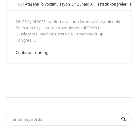
Tags
Ataşehir
,
biyostimülasyon
,
Dr Zunaid Alli
,
estetik kongreleri
,
este
26–28 Eylül 2025 tarihleri arasında İstanbul Ataşehir’deki
Selectum City Hotel’de düzenlenen MESTAD I.
Uluslararası Medikal Estetik ve Tamamlayıcı Tıp
Kongresi,...
Continue reading