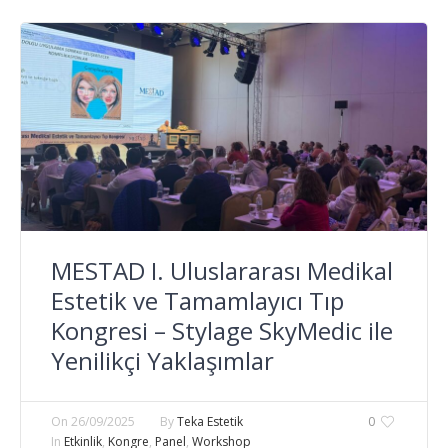
MESTAD I. Uluslararası Medikal
Estetik ve Tamamlayıcı Tıp
Kongresi – Stylage SkyMedic ile
Yenilikçi Yaklaşımlar
On
26/09/2025
By
Teka Estetik
0
In
Etkinlik
,
Kongre
,
Panel
,
Workshop