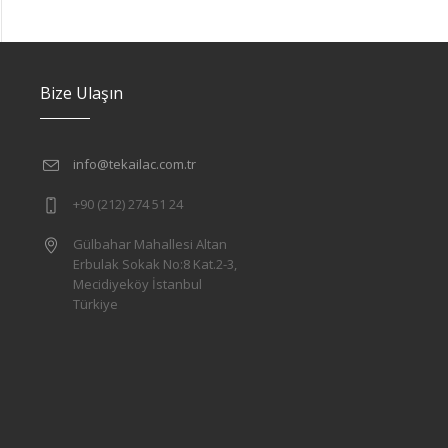
Bize Ulaşın
info@tekailac.com.tr
+90 (212) 274 51 24
Gülbahar Mahallesi Altan
Erbulak Sokak No:8 Kat.2-3,
Mecidiyeköy İstanbul
Türkiye
l