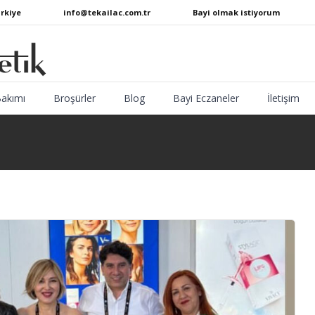
ürkiye
info@tekailac.com.tr
Bayi olmak istiyorum
Bakımı
Broşürler
Blog
Bayi Eczaneler
İletişim