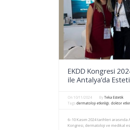
EKDD Kongresi 2024
ile Antalya’da Estet
On
10/11/2024
By
Teka Estetik
Tags
dermatoloji etkinliği
,
doktor etkin
6–10 Kasım 2024 tarihleri arasınd
Kongresi, dermatoloji ve medikal est