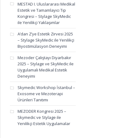
MESTAD I. Uluslararası Medikal
Estetik ve Tamamlayıcı Tıp
Kongresi – Stylage SkyMedic
ile Yenilikçi Yaklaşımlar
A’dan Z’ye Estetik Zirvesi 2025
– Stylage SkyMedic ile Yenilikçi
Biyostimülasyon Deneyimi
Mezoder Çalıştayı Diyarbakır
2025 – Stylage ve SkyMedic ile
Uygulamalı Medikal Estetik
Deneyimi
Skymedic Workshop İstanbul –
Exosome ve Mezoterapi
Ürünleri Tanıtımı
anıtımı
,
Flap Tur
,
Granada Luxury Belek
,
Heliocare
,
medikal estetik kongresi
,
sty
MEZODER Kongresi 2025 –
Skymedic ve Stylage ile
Yenilikçi Estetik Uygulamalar