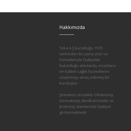
Hakkımızda
Teka A.Ş kurulduğu 1970
tarihinden bu yana ürün ve
hizmetleriyle faaliyette
bulunduğu alanlarda, insanlara
en kaliteli sağlık hizmetlerini
ulaştırmayı amaç edinmiş bir
kuruluştur.
Şirketimiz öncelikle Oftalmoloji,
Dermatoloji, Medikal Estetik ve
Jinekoloji alanlarında faaliyet
göstermektedir.