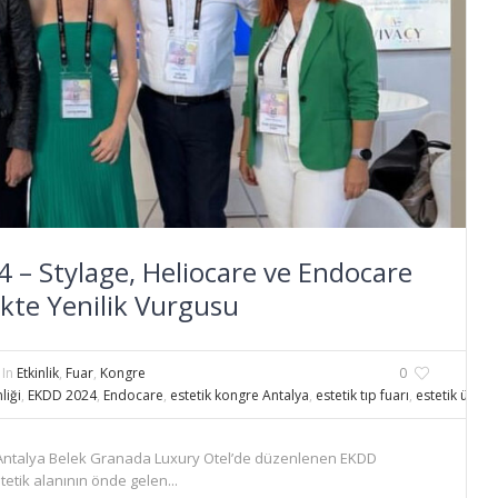
 – Stylage, Heliocare ve Endocare
ikte Yenilik Vurgusu
In
Etkinlik
,
Fuar
,
Kongre
0
liği
,
EKDD 2024
,
Endocare
,
estetik kongre Antalya
,
estetik tıp fuarı
,
estetik ürün t
a Antalya Belek Granada Luxury Otel’de düzenlenen EKDD
etik alanının önde gelen...