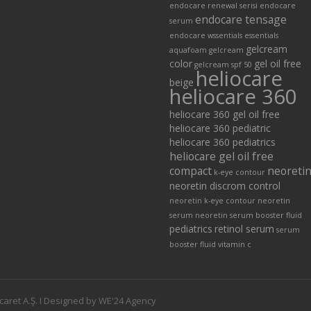
endocare renewal serisi
endocare
endocare tensage
serum
endocare wssentials
essentials
gelcream
aquafoam
gelcream
color
gel oil free
gelcream spf 50
heliocare
beige
heliocare 360
heliocare 360 gel oil free
heliocare 360 pediatric
heliocare 360 pediatrics
heliocare gel oil free
compact
neoreti
k-eye contour
neoretin discrom control
neoretin k-eye contour
neoretin
serum
neoretin serum booster fluid
pediatrics
retinol serum
serum
booster fluid
vitamin c
caret A.Ş. I Designed by WE'24 Agency