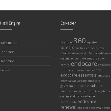
Hızlı Erişim
Etiketler
360
Hakkımızda
14 ampul
aquafoam
biretix
biretix cleanser
biretix
Endocare
cleanser akne serisi
c ferulic edafence
serum
concentrate ampul
discrom
Heliocare
endocare
control
endocare
İletişim
c ferulic
endocare concentrate
endocare essentials
endocare
essentials aquafoam
endocare
endocare radiance
gelcream
endocare radiance c ferulic edafence
serum
endocare radiance
endocare
concentrate
renewal
endocare renewal retino