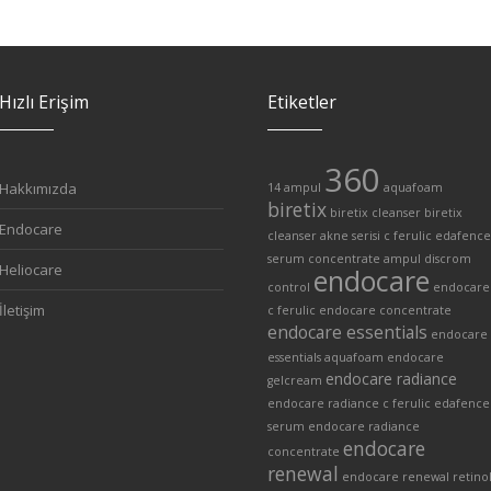
Hızlı Erişim
Etiketler
360
Hakkımızda
14 ampul
aquafoam
biretix
biretix cleanser
biretix
Endocare
cleanser akne serisi
c ferulic edafence
serum
concentrate ampul
discrom
Heliocare
endocare
control
endocare
İletişim
c ferulic
endocare concentrate
endocare essentials
endocare
essentials aquafoam
endocare
endocare radiance
gelcream
endocare radiance c ferulic edafence
serum
endocare radiance
endocare
concentrate
renewal
endocare renewal retino