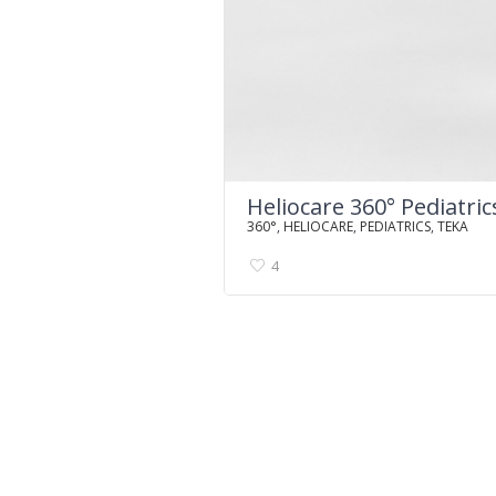
Heliocare 360° Pediatric
360°
,
HELIOCARE
,
PEDIATRICS
,
TEKA
4