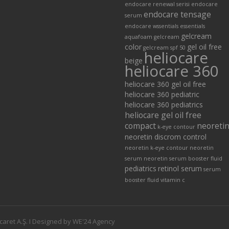
endocare renewal serisi
endocare
endocare tensage
serum
endocare wssentials
essentials
gelcream
aquafoam
gelcream
color
gel oil free
gelcream spf 50
heliocare
beige
heliocare 360
heliocare 360 gel oil free
heliocare 360 pediatric
heliocare 360 pediatrics
heliocare gel oil free
compact
neoreti
k-eye contour
neoretin discrom control
neoretin k-eye contour
neoretin
serum
neoretin serum booster fluid
pediatrics
retinol serum
serum
booster fluid
vitamin c
caret A.Ş. I Designed by WE'24 Agency