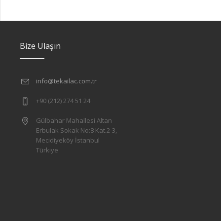
Bize Ulaşın
info@tekailac.com.tr
+90 (212) 274 51 24
Gülbahar Mahallesi Altan
Erbulak Sokak No:8 Kat.2-3,
Mecidiyeköy İstanbul
Türkiye
l