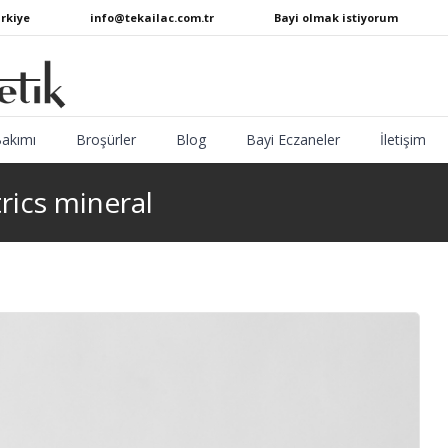
ürkiye
info@tekailac.com.tr
Bayi olmak istiyorum
Bakımı
Broşürler
Blog
Bayi Eczaneler
İletişim
rics mineral