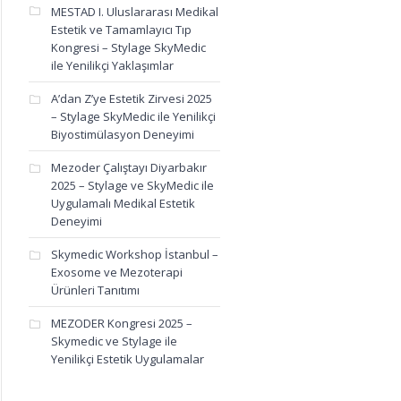
MESTAD I. Uluslararası Medikal
Estetik ve Tamamlayıcı Tıp
Kongresi – Stylage SkyMedic
ile Yenilikçi Yaklaşımlar
A’dan Z’ye Estetik Zirvesi 2025
– Stylage SkyMedic ile Yenilikçi
Biyostimülasyon Deneyimi
Mezoder Çalıştayı Diyarbakır
2025 – Stylage ve SkyMedic ile
Uygulamalı Medikal Estetik
Deneyimi
Skymedic Workshop İstanbul –
Exosome ve Mezoterapi
Ürünleri Tanıtımı
MEZODER Kongresi 2025 –
Skymedic ve Stylage ile
Yenilikçi Estetik Uygulamalar