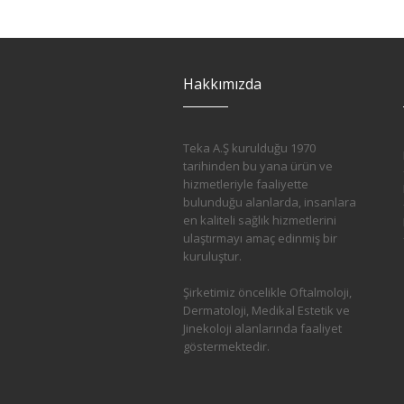
Hakkımızda
Teka A.Ş kurulduğu 1970
tarihinden bu yana ürün ve
hizmetleriyle faaliyette
bulunduğu alanlarda, insanlara
en kaliteli sağlık hizmetlerini
ulaştırmayı amaç edinmiş bir
kuruluştur.
Şirketimiz öncelikle Oftalmoloji,
Dermatoloji, Medikal Estetik ve
Jinekoloji alanlarında faaliyet
göstermektedir.