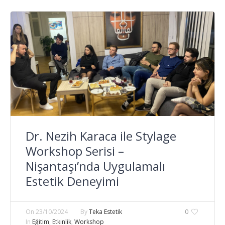
Dr. Nezih Karaca ile Stylage
Workshop Serisi –
Nişantaşı’nda Uygulamalı
Estetik Deneyimi
On
23/10/2024
By
Teka Estetik
0
In
Eğitim
,
Etkinlik
,
Workshop