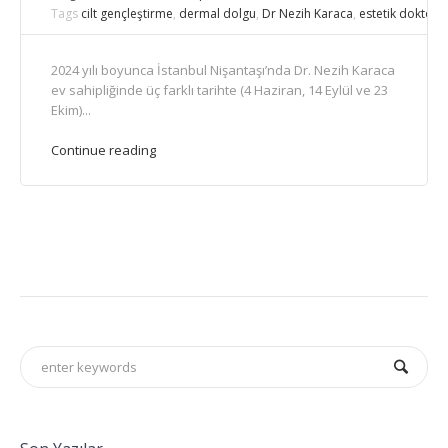
Tags
cilt gençleştirme
,
dermal dolgu
,
Dr Nezih Karaca
,
estetik doktor e
2024 yılı boyunca İstanbul Nişantaşı’nda Dr. Nezih Karaca
ev sahipliğinde üç farklı tarihte (4 Haziran, 14 Eylül ve 23
Ekim)...
Continue reading