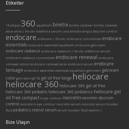
Etiketler
360
biretix
14 ampul
aquafoam
biretix cleanser
biretix cleanser
akne serisi
c ferulic edafence serum
concentrate ampul
discrom control
endocare
endocare
endocare c ferulic
endocare concentrate
essentials
endocare essentials aquafoam
endocare gelcream
endocare radiance
endocare radiance c ferulic edafence serum
endocare renewal
endocare radiance concentrate
endocare
endocare
renewal retinol
endocare renewal serisi
endocare serum
tensage
gelcream
endocare wssentials
essentials aquafoam
gelcream
heliocare
color
gel oil free beige
gelcream spf 50
heliocare 360
heliocare 360 gel oil free
heliocare gel
heliocare 360 pediatric
heliocare 360 pediatrics
oil free compact
neoretin
neoretin discrom
k-eye contour
control
neoretin k-eye contour
neoretin serum
neoretin serum booster
pediatrics
retinol serum
fluid
serum booster fluid
vitamin c
Bize Ulaşın