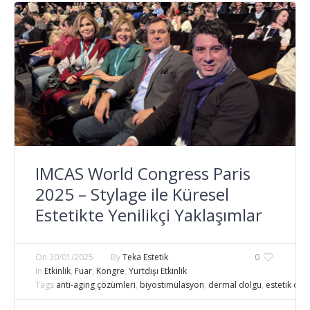
IMCAS World Congress Paris
2025 – Stylage ile Küresel
Estetikte Yenilikçi Yaklaşımlar
On
30/01/2025
By
Teka Estetik
0
In
Etkinlik
,
Fuar
,
Kongre
,
Yurtdışı Etkinlik
Tags
anti-aging çözümleri
,
biyostimülasyon
,
dermal dolgu
,
estetik dok