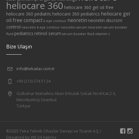
heliocare 360
heliocare 360 gel oil free
heliocare gel
heliocare 360 pediatric
heliocare 360 pediatrics
oil free compact
neoretin
neoretin discrom
k-eye contour
control
neoretin k-eye contour
neoretin serum
neoretin serum booster
pediatrics
retinol serum
fluid
serum booster fluid
vitamin c
Bize Ulaşın
info@tekailac.com.tr
+90 (212) 274 51 24
Gülbahar Mahallesi Altan Erbulak Sokak No:8 Kat.2-3,
Mecidiyeköy İstanbul
Türkiye
©2025 Teka Teknik Cihazlar Sanayi ve Ticaret A.Ş. I
Designed by WE'24 Agency