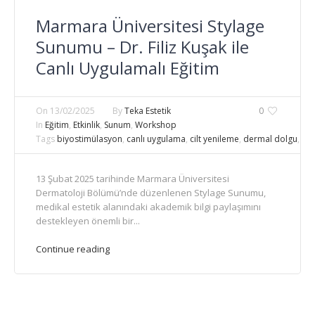
Marmara Üniversitesi Stylage
Sunumu – Dr. Filiz Kuşak ile
Canlı Uygulamalı Eğitim
On
13/02/2025
By
Teka Estetik
0
In
Eğitim
,
Etkinlik
,
Sunum
,
Workshop
Tags
biyostimülasyon
,
canlı uygulama
,
cilt yenileme
,
dermal dolgu
,
de
13 Şubat 2025 tarihinde Marmara Üniversitesi
Dermatoloji Bölümü’nde düzenlenen Stylage Sunumu,
medikal estetik alanındaki akademik bilgi paylaşımını
destekleyen önemli bir...
Continue reading