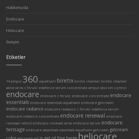
Hakkımızda
Endocare
Heliocare
İletişim
Etiketler
360
biretix
14 ampul
aquafoam
biretix cleanser
biretix cleanser
akne serisi
c ferulic edafence serum
concentrate ampul
discrom control
endocare
endocare
endocare c ferulic
endocare concentrate
essentials
endocare essentials aquafoam
endocare gelcream
endocare radiance
endocare radiance c ferulic edafence serum
endocare renewal
endocare radiance concentrate
endocare
endocare
renewal retinol
endocare renewal serisi
endocare serum
tensage
gelcream
endocare wssentials
essentials aquafoam
gelcream
heliocare
color
gel oil free beige
gelcream spf 50