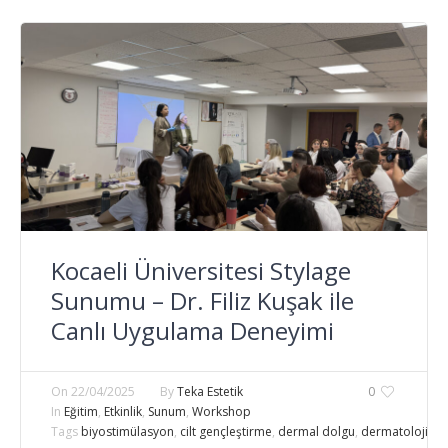
Kocaeli Üniversitesi Stylage
Sunumu – Dr. Filiz Kuşak ile
Canlı Uygulama Deneyimi
On
22/04/2025
By
Teka Estetik
0
In
Eğitim
,
Etkinlik
,
Sunum
,
Workshop
Tags
biyostimülasyon
,
cilt gençleştirme
,
dermal dolgu
,
dermatoloji s