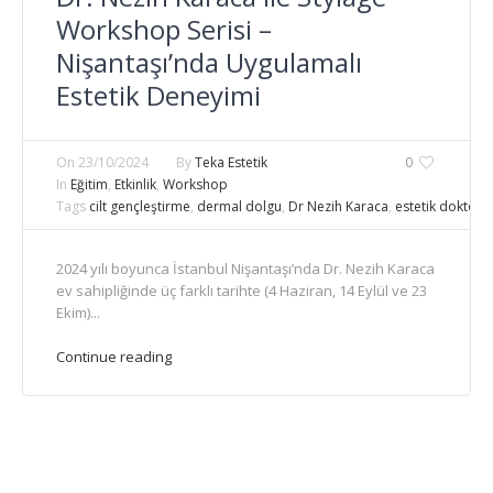
Workshop Serisi –
Nişantaşı’nda Uygulamalı
Estetik Deneyimi
On
23/10/2024
By
Teka Estetik
0
In
Eğitim
,
Etkinlik
,
Workshop
Tags
cilt gençleştirme
,
dermal dolgu
,
Dr Nezih Karaca
,
estetik doktor e
2024 yılı boyunca İstanbul Nişantaşı’nda Dr. Nezih Karaca
ev sahipliğinde üç farklı tarihte (4 Haziran, 14 Eylül ve 23
Ekim)...
Continue reading