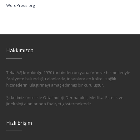
WordPress.org
Hakkımızda
Teka A.Ş kurulduğu 1970 tarihinden bu yana ürün ve hizmetleriyle
faaliyette bulunduğu alanlarda, insanlara en kaliteli sağlık
hizmetlerini ulaştırmayı amaç edinmiş bir kuruluştur.
Şirketimiz öncelikle Oftalmoloji, Dermatoloji, Medikal Estetik ve
Jinekoloji alanlarında faaliyet göstermektedir.
Hızlı Erişim