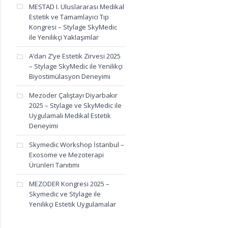
MESTAD I. Uluslararası Medikal
Estetik ve Tamamlayıcı Tıp
Kongresi – Stylage SkyMedic
ile Yenilikçi Yaklaşımlar
A’dan Z’ye Estetik Zirvesi 2025
– Stylage SkyMedic ile Yenilikçi
Biyostimülasyon Deneyimi
Mezoder Çalıştayı Diyarbakır
2025 – Stylage ve SkyMedic ile
Uygulamalı Medikal Estetik
Deneyimi
Skymedic Workshop İstanbul –
Exosome ve Mezoterapi
Ürünleri Tanıtımı
 Congress 2025
,
medikal estetik
,
Palais des Congrès de Paris
,
Paris estetik kon
MEZODER Kongresi 2025 –
Skymedic ve Stylage ile
Yenilikçi Estetik Uygulamalar