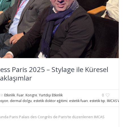
s Paris 2025 – Stylage ile Küresel
Yaklaşımlar
In
Etkinlik
,
Fuar
,
Kongre
,
Yurtdışı Etkinlik
0
asyon
,
dermal dolgu
,
estetik doktor eğitimi
,
estetik fuarı
,
estetik tıp
,
IMCAS World
rasında Paris Palais des Congrès de Paris’te düzenlenen IMCAS