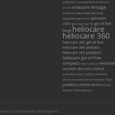
endocare renewal serisi
endocare
endocare tensage
serum
endocare wssentials
essentials
gelcream
aquafoam
gelcream
color
gel oil free
gelcream spf 50
heliocare
beige
heliocare 360
heliocare 360 gel oil free
heliocare 360 pediatric
heliocare 360 pediatrics
heliocare gel oil free
compact
neoreti
k-eye contour
neoretin discrom control
neoretin k-eye contour
neoretin
serum
neoretin serum booster fluid
pediatrics
retinol serum
serum
booster fluid
vitamin c
caret A.Ş. I Designed by WE'24 Agency