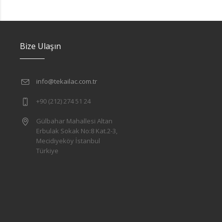
Bize Ulaşın
info@tekailac.com.tr
+90 (212) 274 51 24
Gülbahar Mahallesi Altan
Erbulak Sokak No:8 Kat.2-3,
Mecidiyeköy İstanbul
Türkiye
l