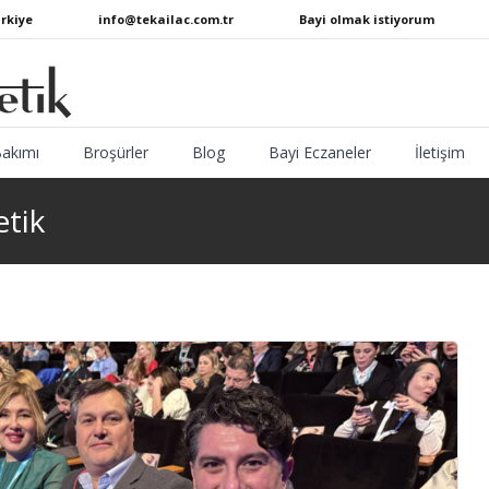
ürkiye
info@tekailac.com.tr
Bayi olmak istiyorum
Bakımı
Broşürler
Blog
Bayi Eczaneler
İletişim
etik