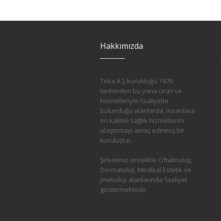
Hakkımızda
Teka A.Ş kurulduğu 1970
tarihinden bu yana ürün ve
hizmetleriyle faaliyette
bulunduğu alanlarda, insanlara
en kaliteli sağlık hizmetlerini
ulaştırmayı amaç edinmiş bir
kuruluştur.
Şirketimiz öncelikle Oftalmoloji,
Dermatoloji, Medikal Estetik ve
Jinekoloji alanlarında faaliyet
göstermektedir.