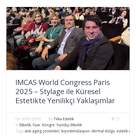
IMCAS World Congress Paris
2025 – Stylage ile Küresel
Estetikte Yenilikçi Yaklaşımlar
On
30/01/2025
By
Teka Estetik
0
In
Etkinlik
,
Fuar
,
Kongre
,
Yurtdışı Etkinlik
Tags
anti-aging çözümleri
,
biyostimülasyon
,
dermal dolgu
,
estetik dok