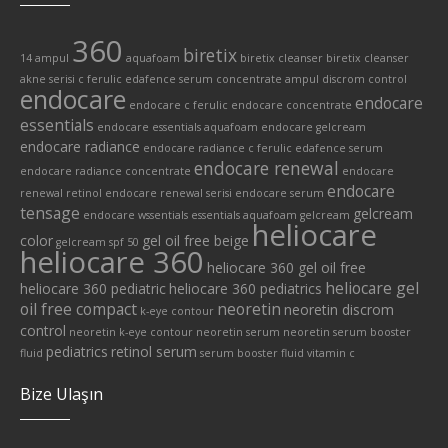
360
biretix
14 ampul
aquafoam
biretix cleanser
biretix cleanser
akne serisi
c ferulic edafence serum
concentrate ampul
discrom control
endocare
endocare
endocare c ferulic
endocare concentrate
essentials
endocare essentials aquafoam
endocare gelcream
endocare radiance
endocare radiance c ferulic edafence serum
endocare renewal
endocare radiance concentrate
endocare
endocare
renewal retinol
endocare renewal serisi
endocare serum
tensage
gelcream
endocare wssentials
essentials aquafoam
gelcream
heliocare
color
gel oil free beige
gelcream spf 50
heliocare 360
heliocare 360 gel oil free
heliocare gel
heliocare 360 pediatric
heliocare 360 pediatrics
oil free compact
neoretin
neoretin discrom
k-eye contour
control
neoretin k-eye contour
neoretin serum
neoretin serum booster
pediatrics
retinol serum
fluid
serum booster fluid
vitamin c
Bize Ulaşın