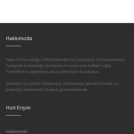
Hakkımızda
Teka A.Ş kurulduğu 1970 tarihinden bu yana ürün ve hizmetleriyle
faaliyette bulunduğu alanlarda, insanlara en kaliteli sağlık
hizmetlerini ulaştırmayı amaç edinmiş bir kuruluştur.
Şirketimiz öncelikle Oftalmoloji, Dermatoloji, Medikal Estetik ve
Jinekoloji alanlarında faaliyet göstermektedir.
Hızlı Erişim
Hakkımızda