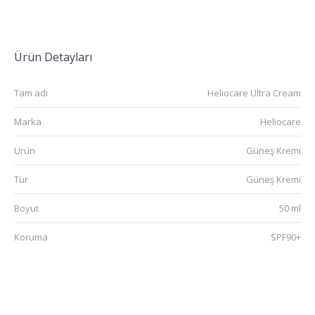
Ürün Detayları
Tam adı
Heliocare Ultra Cream
Marka
Heliocare
Ürün
Güneş Kremi
Tür
Güneş Kremi
Boyut
50 ml
Koruma
SPF90+