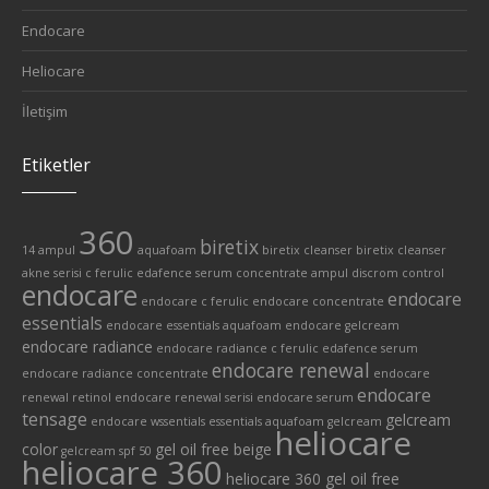
Endocare
Heliocare
İletişim
Etiketler
360
biretix
14 ampul
aquafoam
biretix cleanser
biretix cleanser
akne serisi
c ferulic edafence serum
concentrate ampul
discrom control
endocare
endocare
endocare c ferulic
endocare concentrate
essentials
endocare essentials aquafoam
endocare gelcream
endocare radiance
endocare radiance c ferulic edafence serum
endocare renewal
endocare radiance concentrate
endocare
endocare
renewal retinol
endocare renewal serisi
endocare serum
tensage
gelcream
endocare wssentials
essentials aquafoam
gelcream
heliocare
color
gel oil free beige
gelcream spf 50
heliocare 360
heliocare 360 gel oil free